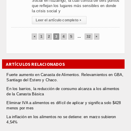
Social en Ituzaingó, la cual consta de seis puntos
que reflejan los lugares más sensibles en donde
la crisis social y
Leer el artículo completo
▸
1
2
3
4
5
…
32
◂
▸
ARTÍCULOS RELACIONADOS
Fuerte aumento en Canasta de Alimentos. Relevamientos en GBA,
Santiago del Estero y Chaco.
En los barrios, la reducción de consumo alcanza a los alimentos
de la Canasta Básica
Eliminar IVA a alimentos es difícil de aplicar y significa solo $428
menos por mes
La inflación en los alimentos no se detiene: en marzo subieron
4,54%