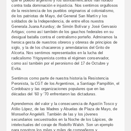
que el pueblo argentino y los latinoamericanos han librado
contra toda dominación e injusticia. Nos sentimos orgullosos
de la resistencia de los pueblos originarios al colonialismo,
de los patriotas de Mayo, del General San Martín y los
soldados de la Independencia, de entre ellos nuestra
Generala Juana Azurduy; de Simón Bolívar y José Gervasio
Artigas; como así también de los gauchos federales en su
desigual batalla contra el centralismo porteño. Admiramos la
heroica gesta de nuestros obreros y obreras de principios de
siglo, y la de los chacareros y arrendatarios del Grito de
Alcorta. Nos sentimos representados en la lucha del
radicalismo Yrigoyenista contra el régimen conservador,
como así también por el peronismo del 17 de Octubre y
Evita.
Sentimos como parte de nuestra historia la Resistencia
Peronista, la CGT de los Argentinos, a Santiago Pampillón, el
Cordobazo y las organizaciones populares que en las
décadas del ‘60 y ‘70 enfrentaron las dictaduras.
Aprendemos del valor y la consecuencia de Agustín Tosco y
Atilio López, de las Madres y Abuelas de Plaza de Mayo, de
Monseñor Angelelli. También de las y los jóvenes
secundarios secuestrados en la Noche de los Lápices, de
intelectuales del coraje de Rodolfo Walsh. Son un ejemplo
para nosotros los miles y miles de compañeros y