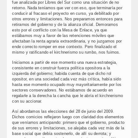
fue analizada por Libres del Sur como una situación de no
retorno. Nada teníamos que ver con eso, que terminaría por
conducir al fracaso el proyecto en curso, ya debilitado por
otros errores y limitaciones. Nos preparamos entonces para
retirarnos del gobierno y de la alianza oficial. Demoramos
esto por el conflicto con la Mesa de Enlace, ya que
estábamos muy a favor de las retenciones móviles que
afectaban la renta agraria extraordinaria, y no juzgamos por
ende correcto romper en ese contexto. Pero finalizado el
mismo y ratificando el kirchnerismo su rumbo, nos fuimos.
Iniciamos a partir de ese momento una nueva estrategia,
consistente en construir fuerza política opositora a la
izquierda del gobierno; habida cuenta de que dicho rol
opositor, en una sociedad cada vez más crítica, había sido
hasta ese momento ocupado muy mayoritariamente por los
sectores conservadores. No estábamos de acuerdo en
regalarle a la derecha la cancha que le abría el kirchnerismo
con su accionar.
Así abordamos las elecciones del 28 de junio del 2009.
Dichos comicios reflejaron luego con claridad dos elementos
que veníamos anticipando: primero que el gobierno, producto
de sus errores y limitaciones, se alejaba cada vez más de la
base social que debía sostenerlo, de allí su derrota; y