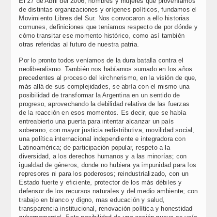
El 27 de Abril del 2006, hombres y mujeres que proveníamos
de distintas organizaciones y orígenes políticos, fundamos el
Movimiento Libres del Sur. Nos convocaron a ello historias
comunes, definiciones que teníamos respecto de por dónde y
cómo transitar ese momento histórico, como así también
otras referidas al futuro de nuestra patria.
Por lo pronto todos veníamos de la dura batalla contra el
neoliberalismo. También nos habíamos sumado en los años
precedentes al proceso del kirchnerismo, en la visión de que,
más allá de sus complejidades, se abría con el mismo una
posibilidad de transformar la Argentina en un sentido de
progreso, aprovechando la debilidad relativa de las fuerzas
de la reacción en esos momentos. Es decir, que se había
entreabierto una puerta para intentar alcanzar un país
soberano, con mayor justicia redistributiva, movilidad social,
una política internacional independiente e integradora con
Latinoamérica; de participación popular, respeto a la
diversidad, a los derechos humanos y a las minorías; con
igualdad de géneros, donde no hubiera ya impunidad para los
represores ni para los poderosos; reindustrializado, con un
Estado fuerte y eficiente, protector de los más débiles y
defensor de los recursos naturales y del medio ambiente; con
trabajo en blanco y digno, mas educación y salud,
transparencia institucional, renovación política y honestidad