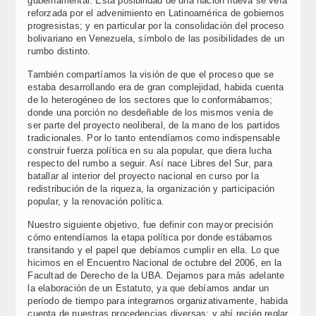
gubernamental. Esta posibilidad de una nación nueva se veía
reforzada por el advenimiento en Latinoamérica de gobiernos
progresistas; y en particular por la consolidación del proceso
bolivariano en Venezuela, símbolo de las posibilidades de un
rumbo distinto.
También compartíamos la visión de que el proceso que se
estaba desarrollando era de gran complejidad, habida cuenta
de lo heterogéneo de los sectores que lo conformábamos;
donde una porción no desdeñable de los mismos venía de
ser parte del proyecto neoliberal, de la mano de los partidos
tradicionales. Por lo tanto entendíamos como indispensable
construir fuerza política en su ala popular, que diera lucha
respecto del rumbo a seguir. Así nace Libres del Sur, para
batallar al interior del proyecto nacional en curso por la
redistribución de la riqueza, la organización y participación
popular, y la renovación política.
Nuestro siguiente objetivo, fue definir con mayor precisión
cómo entendíamos la etapa política por donde estábamos
transitando y el papel que debíamos cumplir en ella. Lo que
hicimos en el Encuentro Nacional de octubre del 2006, en la
Facultad de Derecho de la UBA. Dejamos para más adelante
la elaboración de un Estatuto, ya que debíamos andar un
período de tiempo para integrarnos organizativamente, habida
cuenta de nuestras procedencias diversas; y ahí recién reglar