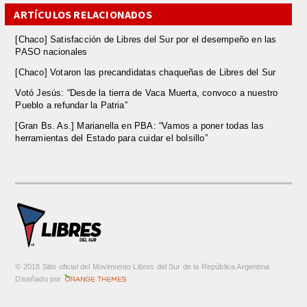
ARTÍCULOS RELACIONADOS
[Chaco] Satisfacción de Libres del Sur por el desempeño en las
PASO nacionales
[Chaco] Votaron las precandidatas chaqueñas de Libres del Sur
Votó Jesús: “Desde la tierra de Vaca Muerta, convoco a nuestro
Pueblo a refundar la Patria”
[Gran Bs. As.] Marianella en PBA: “Vamos a poner todas las
herramientas del Estado para cuidar el bolsillo”
© 2018 Sitio oficial del Movimiento Libres del Sur de la República Argentina
m
Diseñado por