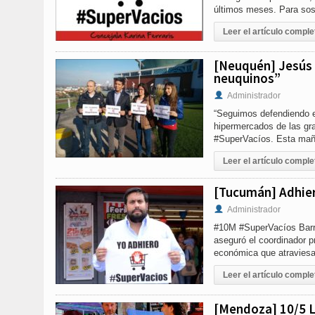
últimos meses. Para sos
Leer el artículo comple
[Neuquén] Jesús 
neuquinos”
Administrador
“Seguimos defendiendo e
hipermercados de las gr
#SuperVacíos. Esta mañ
Leer el artículo comple
[Tucumán] Adhier
Administrador
#10M #SuperVacíos Barri
aseguró el coordinador p
económica que atraviesa
Leer el artículo comple
[Mendoza] 10/5 Li