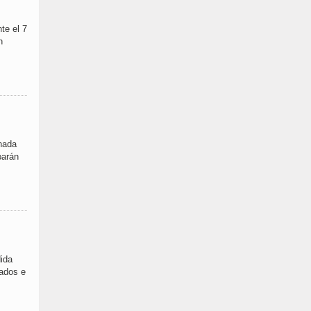
te el 7
n
rnada
parán
dida
cados e