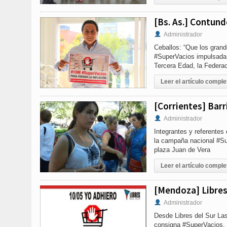
[Bs. As.] Contund
Administrador
Ceballos: “Que los grand
#SuperVacios impulsada 
Tercera Edad, la Federaci
Leer el artículo comple
[Corrientes] Barr
Administrador
Integrantes y referentes 
la campaña nacional ‪#‎S
plaza Juan de Vera
Leer el artículo comple
[Mendoza] Libres
Administrador
Desde Libres del Sur La
consigna #SuperVacios, 