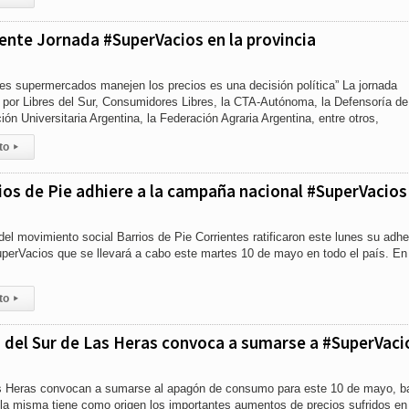
ente Jornada #SuperVacios en la provincia
es supermercados manejen los precios es una decisión política” La jornada
por Libres del Sur, Consumidores Libres, la CTA-Autónoma, la Defensoría de
ón Universitaria Argentina, la Federación Agraria Argentina, entre otros,
to
▸
ios de Pie adhiere a la campaña nacional ‪#‎SuperVacios
del movimiento social Barrios de Pie Corrientes ratificaron este lunes su adh
uperVacios que se llevará a cabo este martes 10 de mayo en todo el país. En
to
▸
 del Sur de Las Heras convoca a sumarse a #SuperVaci
s Heras convocan a sumarse al apagón de consumo para este 10 de mayo, ba
la misma tiene como origen los importantes aumentos de precios sufridos en