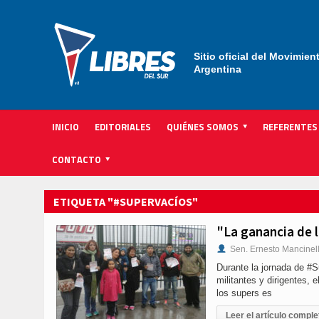
Sitio oficial del Movimien
Argentina
INICIO
EDITORIALES
QUIÉNES SOMOS
REFERENTES
ACTIVIDAD INSTITUCIONAL PARTIDARIA
CONTACTO
ETIQUETA "#SUPERVACÍOS"
"La ganancia de 
Sen. Ernesto Mancinel
Durante la jornada de #S
militantes y dirigentes, 
los supers es
Leer el artículo comple