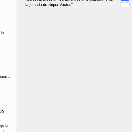
Link
la jornada de Super Vacíos"
Compar
 la
esión a
 la
os
jo la
 los