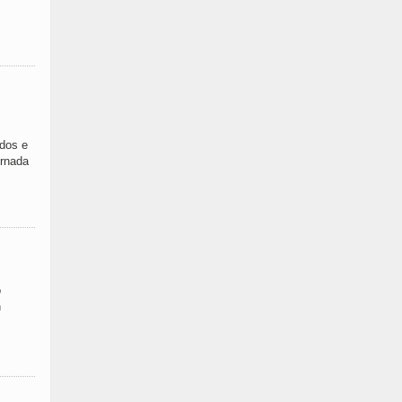
ados e
ornada
o
n