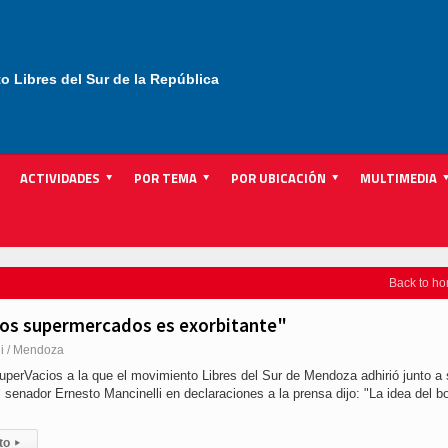
to Libres del Sur de la República
ACTIVIDADES
POR TEMA
POR UBICACIÓN
MULTIMEDIA
Back to h
los supermercados es exorbitante"
li / Mendoza
uperVacios a la que el movimiento Libres del Sur de Mendoza adhirió junto a
el senador Ernesto Mancinelli en declaraciones a la prensa dijo: "La idea del b
to
▸