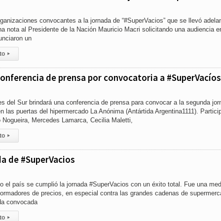
rganizaciones convocantes a la jornada de “#SuperVacios” que se llevó adelan
a nota al Presidente de la Nación Mauricio Macri solicitando una audiencia e
unciaron un
to
▸
onferencia de prensa por convocatoria a #SuperVacíos
res del Sur brindará una conferencia de prensa para convocar a la segunda jo
 las puertas del hipermercado La Anónima (Antártida Argentina1111). Partici
 Nogueira, Mercedes Lamarca, Cecilia Maletti,
to
▸
da de #SuperVacios
do el país se cumplió la jornada #SuperVacios con un éxito total. Fue una me
formadores de precios, en especial contra las grandes cadenas de supermer
ada convocada
to
▸