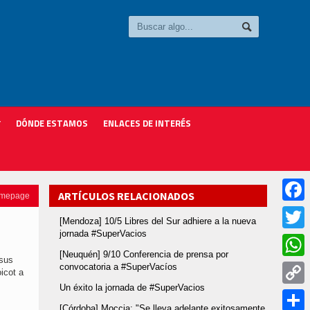
DÓNDE ESTAMOS
ENLACES DE INTERÉS
ARTÍCULOS RELACIONADOS
omepage
Faceb
[Mendoza] 10/5 Libres del Sur adhiere a la nueva
jornada #SuperVacios
Twitter
[Neuquén] 9/10 Conferencia de prensa por
 sus
convocatoria a #SuperVacíos
Whats
oicot a
Un éxito la jornada de #SuperVacios
Copy
[Córdoba] Moccia: "Se lleva adelante exitosamente