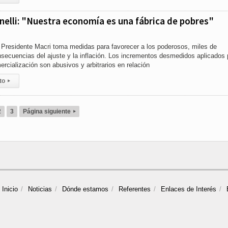
elli: "Nuestra economía es una fábrica de pobres"
l Presidente Macri toma medidas para favorecer a los poderosos, miles de
nsecuencias del ajuste y la inflación. Los incrementos desmedidos aplicados 
cialización son abusivos y arbitrarios en relación
to
▸
2
3
Página siguiente
▸
Inicio
Noticias
Dónde estamos
Referentes
Enlaces de Interés