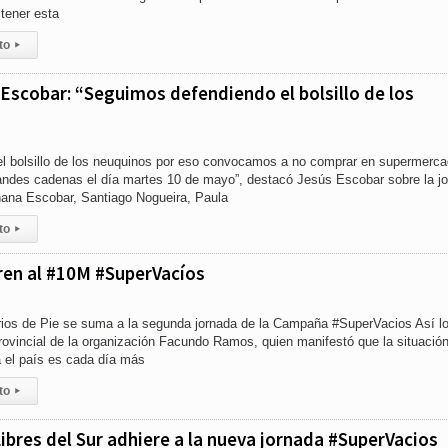
tener esta
to
▸
Escobar: “Seguimos defendiendo el bolsillo de los
l bolsillo de los neuquinos por eso convocamos a no comprar en supermerc
andes cadenas el día martes 10 de mayo”, destacó Jesús Escobar sobre la j
ana Escobar, Santiago Nogueira, Paula
to
▸
en al #10M #SuperVacíos
os de Pie se suma a la segunda jornada de la Campaña #SuperVacios Así l
rovincial de la organización Facundo Ramos, quien manifestó que la situació
 el país es cada día más
to
▸
bres del Sur adhiere a la nueva jornada #SuperVacios