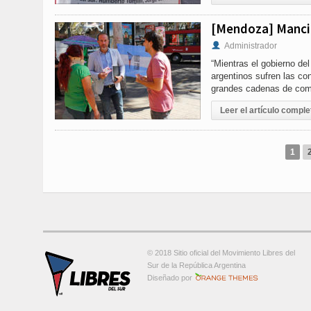
[Mendoza] Mancin
Administrador
“Mientras el gobierno de
argentinos sufren las co
grandes cadenas de comer
Leer el artículo comple
1
© 2018 Sitio oficial del Movimiento Libres del
Sur de la República Argentina
Orange-Themes.com
Diseñado por