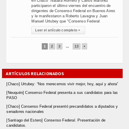
en Chaco" Natalia Romero y Carlos Martinez
participaron el último viernes del encuentro de
dirigentes de Consenso Federal en Buenos Aires
y le manifestaron a Roberto Lavagna y Juan
Manuel Urtubey que "Consenso Federal
Leer el artículo completo
▸
1
2
3
…
13
▸
ARTÍCULOS RELACIONADOS
[Chaco] Urtubey: “Nos merecemos vivir mejor, hoy, aquí y ahora”
[Neuquén] Consenso Federal presenta a sus candidatos para las
PASO
[Chaco] Consenso Federal presentó precandidatos a diputados y
senadores nacionales
[Santiago del Estero] Consenso Federal. Presentación de
candidatos.