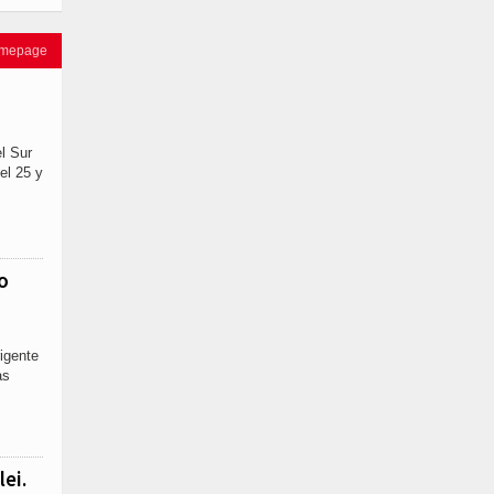
omepage
l Sur
el 25 y
o
igente
as
ei.