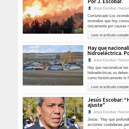
Por J. Escobar.
Jesus Escobar / Nacio
Comunicado Los incendios
incendios que hoy consu
únicamente por causas na
Leer el artículo comple
Hay que nacionali
hidroeléctrica. P
Jesus Escobar / Nacio
Hay que nacionalizar las 
hidroeléctricas no deben
como históricamente lo f
Leer el artículo comple
Jesús Escobar: “H
ajuste”
Jesus Escobar / Nacio
Jesús: “Hay que profundi
acciones ciudadanas para