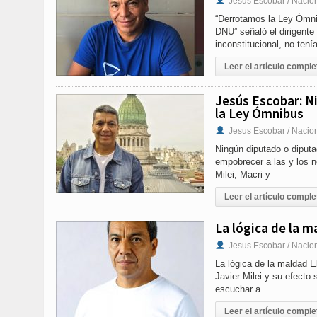
Jesus Escobar / Nacio
“Derrotamos la Ley Ómni
DNU” señaló el dirigente
inconstitucional, no tenía
Leer el artículo comple
Jesús Escobar: N
la Ley Ómnibus
Jesus Escobar / Nacio
Ningún diputado o diput
empobrecer a las y los n
Milei, Macri y
Leer el artículo comple
La lógica de la m
Jesus Escobar / Nacio
La lógica de la maldad El
Javier Milei y su efecto
escuchar a
Leer el artículo comple