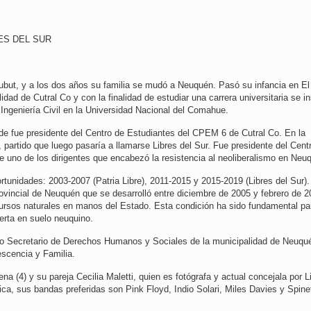
ES DEL SUR
ubut, y a los dos años su familia se mudó a Neuquén. Pasó su infancia en El
dad de Cutral Co y con la finalidad de estudiar una carrera universitaria se in
Ingeniería Civil en la Universidad Nacional del Comahue.
de fue presidente del Centro de Estudiantes del CPEM 6 de Cutral Co. En la
s, partido que luego pasaría a llamarse Libres del Sur. Fue presidente del Cent
ue uno de los dirigentes que encabezó la resistencia al neoliberalismo en Neu
ortunidades: 2003-2007 (Patria Libre), 2011-2015 y 2015-2019 (Libres del Sur)
ovincial de Neuquén que se desarrolló entre diciembre de 2005 y febrero de 2
cursos naturales en manos del Estado. Esta condición ha sido fundamental pa
erta en suelo neuquino.
mo Secretario de Derechos Humanos y Sociales de la municipalidad de Neuqu
escencia y Familia.
a (4) y su pareja Cecilia Maletti, quien es fotógrafa y actual concejala por L
ca, sus bandas preferidas son Pink Floyd, Indio Solari, Miles Davies y Spine