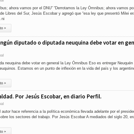
nal
bus; ahora vamos por el DNU” “Derrotamos la Ley Ómnibus; ahora vamos por
 de Libres del Sur, Jesús Escobar y agregó que “esa ley que presentó Milei er
 ni
to
▸
ingún diputado o diputada neuquina debe votar en gen
nal
ada neuquina debe votar en general la Ley Ómnibus Eso es entregar Neuquén
euquinos. Estamos en un punto de inflexión en la vida del país y los argentin
to
▸
aldad. Por Jesús Escobar, en diario Perfil.
nal
 autor hace referencia a la política económica llevada adelante por el preside
 sobre los sectores del trabajo. Por Jesús Escobar A mediados del siglo 20, er
to
▸