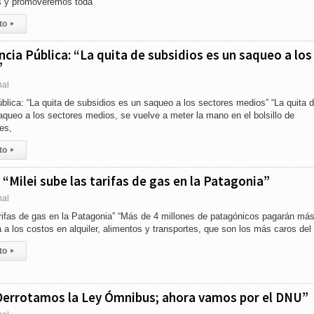
as y promoveremos toda
to
▸
ncia Pública: “La quita de subsidios es un saqueo a los
”
nal
blica: “La quita de subsidios es un saqueo a los sectores medios” “La quita 
queo a los sectores medios, se vuelve a meter la mano en el bolsillo de
es,
to
▸
“Milei sube las tarifas de gas en la Patagonia”
nal
arifas de gas en la Patagonia” “Más de 4 millones de patagónicos pagarán má
 a los costos en alquiler, alimentos y transportes, que son los más caros del 
to
▸
Derrotamos la Ley Ómnibus; ahora vamos por el DNU”