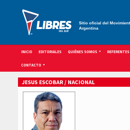
Sitio oficial del Movimien
Argentina
INICIO
EDITORIALES
QUIÉNES SOMOS
REFERENTES
ACTIVIDAD INSTITUCIONAL PARTIDARIA
CONTACTO
JESUS ESCOBAR / NACIONAL