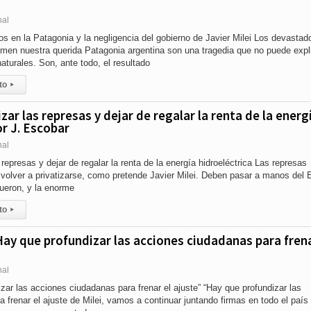
nal
 en la Patagonia y la negligencia del gobierno de Javier Milei Los devastad
men nuestra querida Patagonia argentina son una tragedia que no puede expl
turales. Son, ante todo, el resultado
to
▸
zar las represas y dejar de regalar la renta de la energ
or J. Escobar
nal
represas y dejar de regalar la renta de la energía hidroeléctrica Las represas
 volver a privatizarse, como pretende Javier Milei. Deben pasar a manos del 
ueron, y la enorme
to
▸
ay que profundizar las acciones ciudadanas para frena
nal
zar las acciones ciudadanas para frenar el ajuste” “Hay que profundizar las
 frenar el ajuste de Milei, vamos a continuar juntando firmas en todo el país