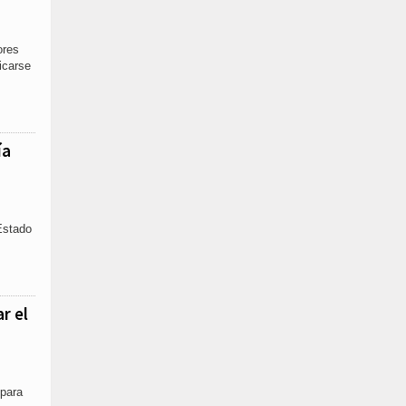
ores
icarse
ía
Estado
r el
 para