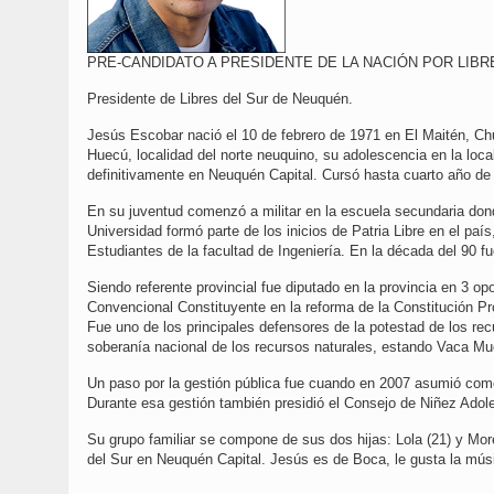
PRE-CANDIDATO A PRESIDENTE DE LA NACIÓN POR LIBR
Presidente de Libres del Sur de Neuquén.
Jesús Escobar nació el 10 de febrero de 1971 en El Maitén, Ch
Huecú, localidad del norte neuquino, su adolescencia en la locali
definitivamente en Neuquén Capital. Cursó hasta cuarto año de 
En su juventud comenzó a militar en la escuela secundaria don
Universidad formó parte de los inicios de Patria Libre en el paí
Estudiantes de la facultad de Ingeniería. En la década del 90 f
Siendo referente provincial fue diputado en la provincia en 3 op
Convencional Constituyente en la reforma de la Constitución Pr
Fue uno de los principales defensores de la potestad de los re
soberanía nacional de los recursos naturales, estando Vaca Mu
Un paso por la gestión pública fue cuando en 2007 asumió co
Durante esa gestión también presidió el Consejo de Niñez Adol
Su grupo familiar se compone de sus dos hijas: Lola (21) y Moren
del Sur en Neuquén Capital. Jesús es de Boca, le gusta la músi