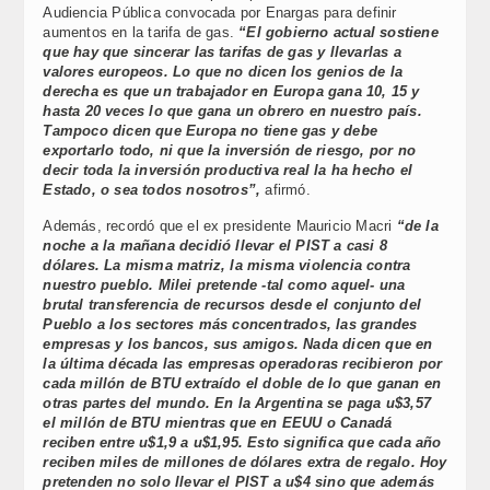
Audiencia Pública convocada por Enargas para definir
aumentos en la tarifa de gas.
“El gobierno actual sostiene
que hay que sincerar las tarifas de gas y llevarlas a
valores europeos. Lo que no dicen los genios de la
derecha es que un trabajador en Europa gana 10, 15 y
hasta 20 veces lo que gana un obrero en nuestro país.
Tampoco dicen que Europa no tiene gas y debe
exportarlo todo, ni que la inversión de riesgo, por no
decir toda la inversión productiva real la ha hecho el
Estado, o sea todos nosotros”,
afirmó.
Además, recordó que el ex presidente Mauricio Macri
“de la
noche a la mañana decidió llevar el PIST a casi 8
dólares. La misma matriz, la misma violencia contra
nuestro pueblo. Milei pretende -tal como aquel- una
brutal transferencia de recursos desde el conjunto del
Pueblo a los sectores más concentrados, las grandes
empresas y los bancos, sus amigos. Nada dicen que en
la última década las empresas operadoras recibieron por
cada millón de BTU extraído el doble de lo que ganan en
otras partes del mundo. En la Argentina se paga u$3,57
el millón de BTU mientras que en EEUU o Canadá
reciben entre u$1,9 a u$1,95. Esto significa que cada año
reciben miles de millones de dólares extra de regalo. Hoy
pretenden no solo llevar el PIST a u$4 sino que además