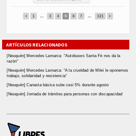
1
…
3
4
5
6
7
…
121
◂
▸
ARTÍCULOS RELACIONADOS
[Neuquén] Mercedes Lamarca: "Autobuses Santa Fé nos da la
razón"
[Neuquén] Mercedes Lamarca: “A la crueldad de Milei le oponemos
trabajo, solidaridad y resistencia”
[Neuquén] Canasta básica sube casi 5% durante agosto
[Neuquén] Jornada de trámites para personas con discapacidad