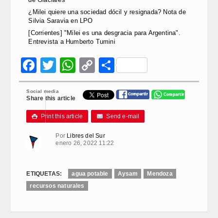
¿Milei quiere una sociedad dócil y resignada? Nota de
Silvia Saravia en LPO
[Corrientes] "Milei es una desgracia para Argentina".
Entrevista a Humberto Tumini
Facebook
Twitter
WhatsApp
Copy
Compartir
Link
Social media
Share this article
Print this article
Send e-mail

Por
Libres del Sur
enero 26, 2022 11:22
ETIQUETAS:
agua potable
Aysam
Mendoza
recursos naturales