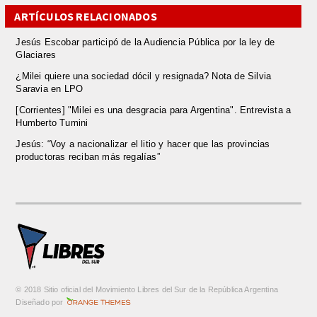
ARTÍCULOS RELACIONADOS
Jesús Escobar participó de la Audiencia Pública por la ley de
Glaciares
¿Milei quiere una sociedad dócil y resignada? Nota de Silvia
Saravia en LPO
[Corrientes] "Milei es una desgracia para Argentina". Entrevista a
Humberto Tumini
Jesús: “Voy a nacionalizar el litio y hacer que las provincias
productoras reciban más regalías”
© 2018 Sitio oficial del Movimiento Libres del Sur de la República Argentina
m
Diseñado por