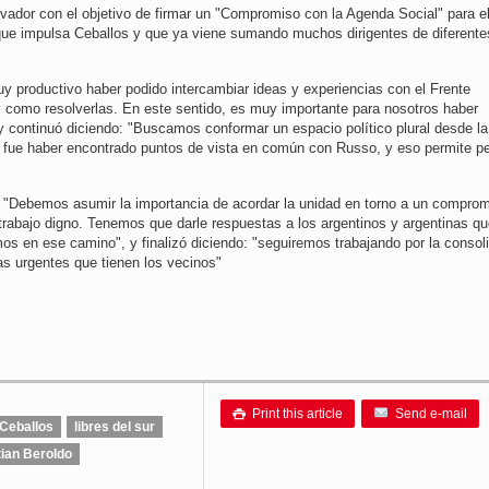
novador con el objetivo de firmar un "Compromiso con la Agenda Social" para e
iva que impulsa Ceballos y que ya viene sumando muchos dirigentes de diferente
uy productivo haber podido intercambiar ideas y experiencias con el Frente
 y como resolverlas. En este sentido, es muy importante para nosotros haber
y continuó diciendo: "Buscamos conformar un espacio político plural desde la
te fue haber encontrado puntos de vista en común con Russo, y eso permite p
: "Debemos asumir la importancia de acordar la unidad en torno a un compro
l trabajo digno. Tenemos que darle respuestas a los argentinos y argentinas q
os en ese camino", y finalizó diciendo: "seguiremos trabajando por la consol
as urgentes que tienen los vecinos"
Print this article
Send e-mail

Ceballos
libres del sur
ian Beroldo