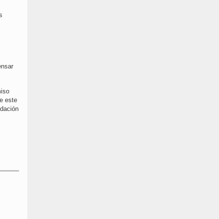
l
s
ensar
miso
ue este
idación