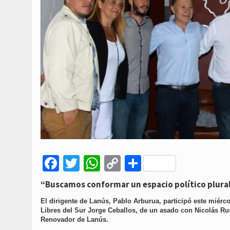
Facebook
Twitter
WhatsApp
Copy
Compartir
Link
“Buscamos conformar un espacio político plural
El dirigente de Lanús, Pablo Arburua, participó este miérco
Libres del Sur Jorge Ceballos, de un asado con Nicolás Rus
Renovador de Lanús.