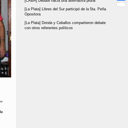
[CABA] Debate hacia una alternativa plural
Link
Compar
[La Plata] Libres del Sur participó de la 5ta. Peña
Opositora
[La Plata] Donda y Ceballos compartieron debate
con otros referentes políticos
s”
de