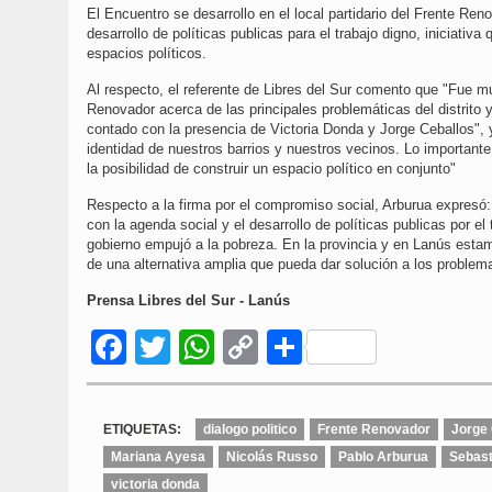
El Encuentro se desarrollo en el local partidario del Frente Re
desarrollo de políticas publicas para el trabajo digno, iniciat
espacios políticos.
Al respecto, el referente de Libres del Sur comento que "Fue m
Renovador acerca de las principales problemáticas del distrito
contado con la presencia de Victoria Donda y Jorge Ceballos", 
identidad de nuestros barrios y nuestros vecinos. Lo importan
la posibilidad de construir un espacio político en conjunto"
Respecto a la firma por el compromiso social, Arburua expresó
con la agenda social y el desarrollo de políticas publicas por e
gobierno empujó a la pobreza. En la provincia y en Lanús estam
de una alternativa amplia que pueda dar solución a los problem
Prensa Libres del Sur - Lanús
Facebook
Twitter
WhatsApp
Copy
Compartir
Link
ETIQUETAS:
dialogo politico
Frente Renovador
Jorge 
Mariana Ayesa
Nicolás Russo
Pablo Arburua
Sebast
victoria donda