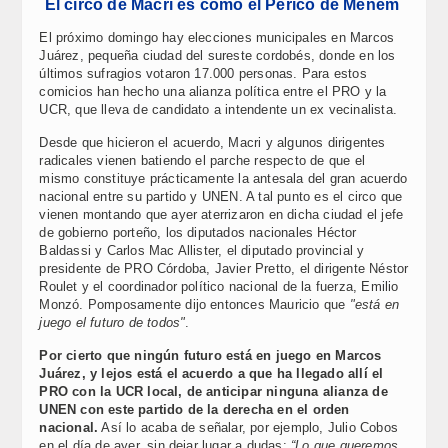
El circo de Macri es como el Perico de Menem
El próximo domingo hay elecciones municipales en Marcos
Juárez, pequeña ciudad del sureste cordobés, donde en los
últimos sufragios votaron 17.000 personas. Para estos
comicios han hecho una alianza política entre el PRO y la
UCR, que lleva de candidato a intendente un ex vecinalista.
Desde que hicieron el acuerdo, Macri y algunos dirigentes
radicales vienen batiendo el parche respecto de que el
mismo constituye prácticamente la antesala del gran acuerdo
nacional entre su partido y UNEN. A tal punto es el circo que
vienen montando que ayer aterrizaron en dicha ciudad el jefe
de gobierno porteño, los diputados nacionales Héctor
Baldassi y Carlos Mac Allister, el diputado provincial y
presidente de PRO Córdoba, Javier Pretto, el dirigente Néstor
Roulet y el coordinador político nacional de la fuerza, Emilio
Monzó. Pomposamente dijo entonces Mauricio que
"está en
juego el futuro de todos"
.
Por cierto que ningún futuro está en juego en Marcos
Juárez, y lejos está el acuerdo a que ha llegado allí el
PRO con la UCR local, de anticipar ninguna alianza de
UNEN con este partido de la derecha en el orden
nacional.
Así lo acaba de señalar, por ejemplo, Julio Cobos
en el día de ayer, sin dejar lugar a dudas:
“Lo que queremos