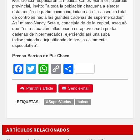
Resistencia respaldaron la medida. Carlos Martínez, diputado
provincial, invitó: "a toda la población chaqueña a ejercer
esta acción de participación ciudadana ante la ausencia total
de controles hacia las grandes cadenas de supermercados”.
Así mismo Nancy Sotelo, concejala de de la capital, aseguró
que: “esta situación inflacionaria es aprovechada por las
cadenas de hipermercados, ejerciendo así una suba
indiscriminada e injustificada de precios altamente
especulativa”.
Prensa Barrios de Pie Chaco
Facebook
Twitter
WhatsApp
Copy
Compartir
Link
Print this article
Send e-mail

ETIQUETAS:
#SuperVacíos
boicot
ARTÍCULOS RELACIONADOS