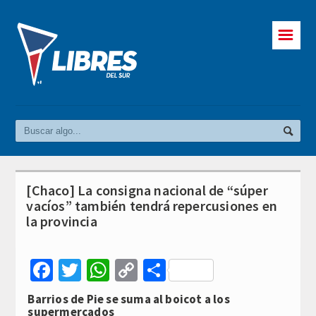
☰
[Chaco] La consigna nacional de “súper
vacíos” también tendrá repercusiones en
la provincia
Facebook
Twitter
WhatsApp
Copy
Compartir
Link
Barrios de Pie se suma al boicot a los
supermercados