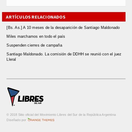
ARTÍCULOS RELACIONADOS
[Bs. As.] A 10 meses de la desaparición de Santiago Maldonado
Miles marchamos en todo el país
Suspenden cierres de campaña
Santiago Maldonado. La comisión de DDHH se reunió con el juez
Lleral
© 2018 Sitio oficial del Movimiento Libres del Sur de la República Argentina
m
Diseñado por