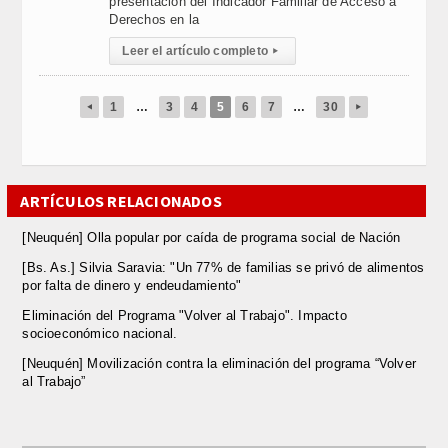
presentación del Indicador Familiar de Acceso a
Derechos en la
Leer el artículo completo
▸
1
…
3
4
5
6
7
…
30
◂
▸
ARTÍCULOS RELACIONADOS
[Neuquén] Olla popular por caída de programa social de Nación
[Bs. As.] Silvia Saravia: "Un 77% de familias se privó de alimentos
por falta de dinero y endeudamiento"
Eliminación del Programa "Volver al Trabajo". Impacto
socioeconómico nacional.
[Neuquén] Movilización contra la eliminación del programa “Volver
al Trabajo”