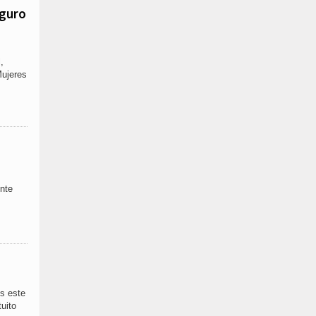
eguro
,
Mujeres
ente
s este
tuito