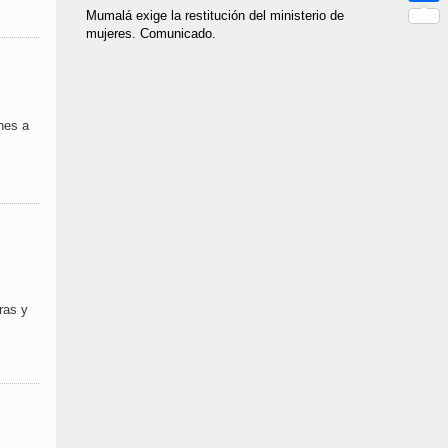
Link
Mumalá exige la restitución del ministerio de
Compar
mujeres. Comunicado.
nes a
ras y