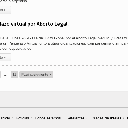
cracia argentina
to
▸
azo virtual por Aborto Legal.
020 Lunes 28/9 - Día del Grito Global por el Aborto Legal Seguro y Gratuito
 un Pañuelazo Virtual junto a otras organizaciones. Con pandemia o sin pa
es con capacidad de
to
▸
…
11
Página siguiente
▸
Inicio
Noticias
Dónde estamos
Referentes
Enlaces de Interés