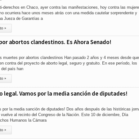
ti-derechos en Chaco, ayer contra las manifestaciones, hoy contra las mujer
omo ocurriera hace unos meses atrás con una medida cautelar sorprendente y
una Jueza de Garantías a
to
▸
or abortos clandestinos. Es Ahora Senado!
muertes por abortos clandestinos Han pasado 2 años y 4 meses desde que
n contra del proyecto de aborto legal, seguro y gratuito. En ese período, los
del país han
to
▸
o legal. Vamos por la media sanción de diputades!
por la media sanción de diputades! Dos años después de las históricas jor
l vuelve al recinto del Congreso de la Nación. Este 10 de diciembre, Día
rechos Humanos la Cámara
to
▸