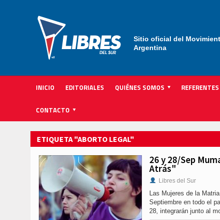
Sitio oficial del Movimien
Argentina
INICIO
EDITORIALES
QUIÉNES SOMOS
REFERENTES
ACTIVIDAD INSTITUCIONAL PARTIDARIA
CONTACTO
ETIQUETA "ABORTO LEGAL"
26 y 28/Sep Muma
Atrás"
Libres del Sur
Las Mujeres de la Matria
Septiembre en todo el pa
28, integrarán junto al 