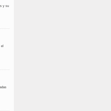
es y su
 el
nadas