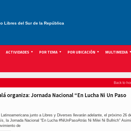
to Libres del Sur de la República
ACTIVIDADES
POR TEMA
POR UBICACIÓN
MULTIMEDIA
Back to h
lá organiza: Jornada Nacional “En Lucha Ni Un Paso
 Latinoamericana junto a Libres y Diverses llevarán adelante, el próximo 26 d
ís, la Jornada Nacional “En Lucha #NiUnPasoAtrás Ni Milei Ni Bullrich" Asim
movimiento de