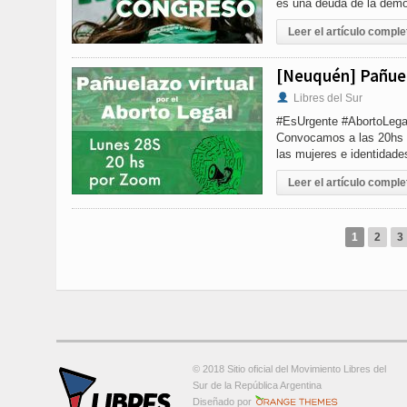
es una deuda de la demo
Leer el artículo comple
[Neuquén] Pañuel
Libres del Sur
#EsUrgente #AbortoLegal2
Convocamos a las 20hs a
las mujeres e identidad
Leer el artículo comple
1
2
3
© 2018 Sitio oficial del Movimiento Libres del
Sur de la República Argentina
Orange-Themes.com
Diseñado por