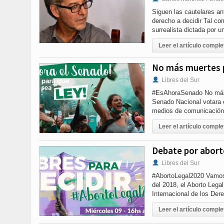
Siguen las cautelares an
derecho a decidir Tal c
surrealista dictada por 
Leer el artículo comple
No más muertes p
Libres del Sur
#EsAhoraSenado No más 
Senado Nacional votara e
medios de comunicación 
Leer el artículo comple
Debate por abort
Libres del Sur
#AbortoLegal2020 Vamos 
del 2018, el Aborto Lega
Internacional de los De
Leer el artículo comple