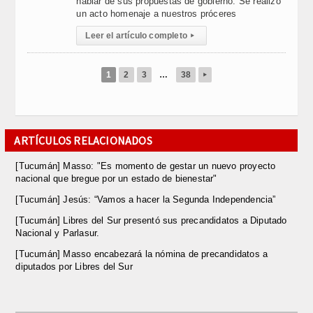
hablar de sus propuestas de gobierno. Se realizó
un acto homenaje a nuestros próceres
Leer el artículo completo
▸
1
2
3
…
38
▸
ARTÍCULOS RELACIONADOS
[Tucumán] Masso: "Es momento de gestar un nuevo proyecto
nacional que bregue por un estado de bienestar"
[Tucumán] Jesús: “Vamos a hacer la Segunda Independencia”
[Tucumán] Libres del Sur presentó sus precandidatos a Diputado
Nacional y Parlasur.
[Tucumán] Masso encabezará la nómina de precandidatos a
diputados por Libres del Sur