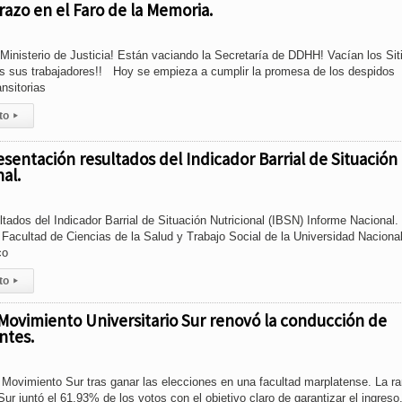
razo en el Faro de la Memoria.
Ministerio de Justicia! Están vaciando la Secretaría de DDHH! Vacían los Sit
 sus trabajadores!! Hoy se empieza a cumplir la promesa de los despidos
nsitorias
to
▸
esentación resultados del Indicador Barrial de Situación
al.
ltados del Indicador Barrial de Situación Nutricional (IBSN) Informe Nacional.
la Facultad de Ciencias de la Salud y Trabajo Social de la Universidad Naciona
co
to
▸
l Movimiento Universitario Sur renovó la conducción de
ntes.
l Movimiento Sur tras ganar las elecciones en una facultad marplatense. La r
 Sur juntó el 61,93% de los votos con el objetivo claro de garantizar el ingreso