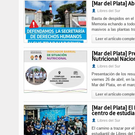
[Mar del Plata] Ab
Libres del Sur
Basta de despidos en el 
Memoria echando a todos
masivos a las plantas tra
Leer el artículo comple
[Mar del Plata] Pr
Nutricional Nacion
Libres del Sur
Presentación de los resu
viernes 26 de abril, en 
Mar del Plata, en el mar
Leer el artículo comple
[Mar del Plata] E
centro de estudia
Libres del Sur
El camino a trazar por e
estudiantil de Libres del