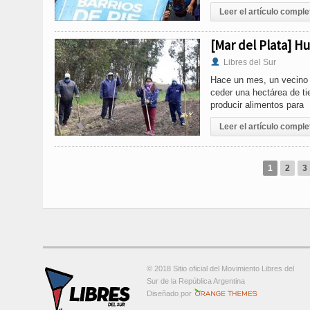
Leer el artículo comple
[Mar del Plata] H
Libres del Sur
Hace un mes, un vecino d
ceder una hectárea de ti
producir alimentos para
Leer el artículo comple
1
2
3
© 2018 Sitio oficial del Movimiento Libres del
Sur de la República Argentina
Orange-Themes.com
Diseñado por