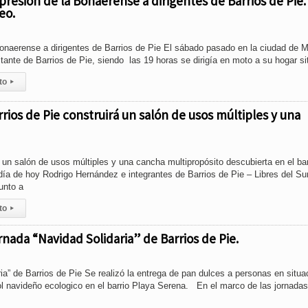
presión de la Bonaerense a dirigentes de Barrios de Pie.
eo.
bonaerense a dirigentes de Barrios de Pie El sábado pasado en la ciudad de M
litante de Barrios de Pie, siendo las 19 horas se dirigía en moto a su hogar si
to
▸
rrios de Pie construirá un salón de usos múltiples y una
á un salón de usos múltiples y una cancha multipropósito descubierta en el bar
día de hoy Rodrigo Hernández e integrantes de Barrios de Pie – Libres del Su
junto a
to
▸
rnada “Navidad Solidaria” de Barrios de Pie.
ia” de Barrios de Pie Se realizó la entrega de pan dulces a personas en situa
ol navideño ecologico en el barrio Playa Serena. En el marco de las jornadas