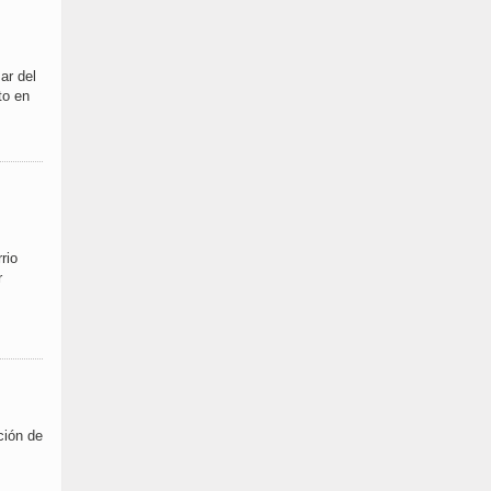
ar del
to en
rio
r
ción de