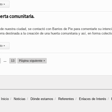
to
▸
uerta comunitaria.
e nuestra ciudad, se contactó con Barrios de Pie para comentarle su intenc
erra destinada a la creación de una huerta comunitaria y así, en forma colecti
to
▸
…
13
Página siguiente
▸
Inicio
Noticias
Dónde estamos
Referentes
Enlaces de Interés