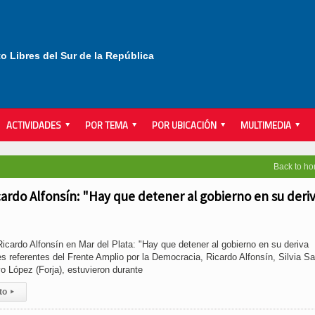
to Libres del Sur de la República
ACTIVIDADES
POR TEMA
POR UBICACIÓN
MULTIMEDIA
Back to h
icardo Alfonsín: "Hay que detener al gobierno en su deri
cardo Alfonsín en Mar del Plata: "Hay que detener al gobierno en su deriva
les referentes del Frente Amplio por la Democracia, Ricardo Alfonsín, Silvia Sa
vo López (Forja), estuvieron durante
to
▸