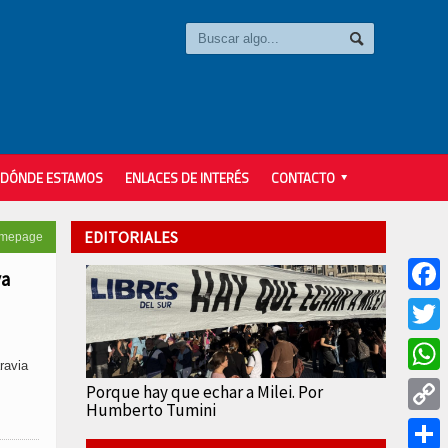
DÓNDE ESTAMOS
ENLACES DE INTERÉS
CONTACTO
EDITORIALES
omepage
va
Faceb
Twitter
ravia
Whats
Porque hay que echar a Milei. Por
Humberto Tumini
Copy