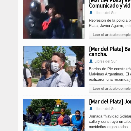
[Mar del Plata] Re
Comunicado y vid
Libres del Sur
Represión de la policía 
Plata, Javier Aguirre, mi
Leer el artículo comple
[Mar del Plata] Ba
cancha.
Libres del Sur
Barrios de Pie construir
Malvinas Argentinas. El 
realizaron una recorrida 
Leer el artículo comple
[Mar del Plata] Jo
Libres del Sur
Jornada “Navidad Solidar
calle y construyó un arb
navideñas organizadas