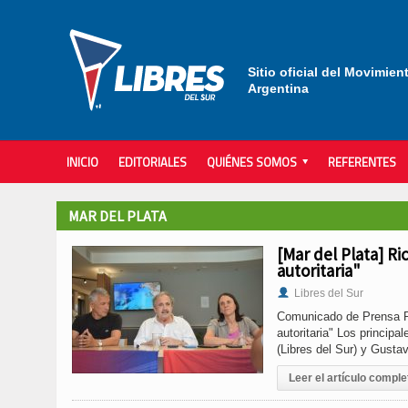
Sitio oficial del Movimien
Argentina
INICIO
EDITORIALES
QUIÉNES SOMOS
REFERENTES
MAR DEL PLATA
[Mar del Plata] R
autoritaria"
Libres del Sur
Comunicado de Prensa Ri
autoritaria" Los principa
(Libres del Sur) y Gusta
Leer el artículo comple