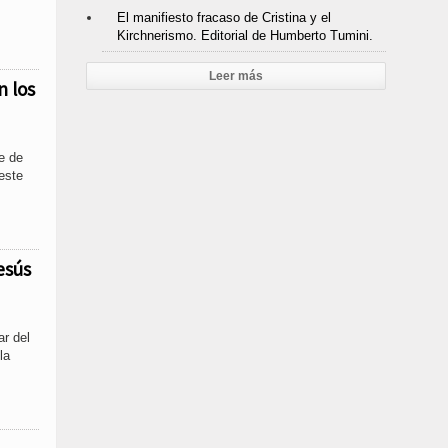
El manifiesto fracaso de Cristina y el
Kirchnerismo. Editorial de Humberto Tumini.
Leer más
n los
e de
 este
esús
ar del
la