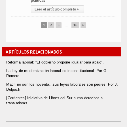
políticas
Leer el artículo completo
▸
1
2
3
…
16
▸
ARTÍCULOS RELACIONADOS
Reforma laboral: “El gobierno propone igualar para abajo”.
La Ley de modernización laboral es inconstitucional. Por G.
Romero.
Macri no son los noventa…sus leyes laborales son peores. Por J.
Delpech
[Corrientes] Iniciativa de Libres del Sur suma derechos a
trabajadoras