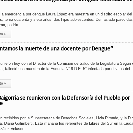
a la emergencia por dengue Laura López era maestra en un distrito escolar del
s, tenía cuarenta y siete años, dos hijas adolescentes. Demasiado parecidas
sma, podría
to
▸
ntamos la muerte de una docente por Dengue”
eunieron hoy con el Director de la Comisión de Salud de la Legislatura Según 
, falleció una maestra de la Escuela N° 9 D.E. 5° infectada por el virus del
to
▸
Baigorria se reunieron con la Defensoría del Pueblo por
e
n recibidos por la Subsecretaria de Derechos Sociales, Livia Ritondo, y la Di
a, Diana Galimberti. Esta mañana los referentes de Libres del Sur en la Ciud
nzález Velasco