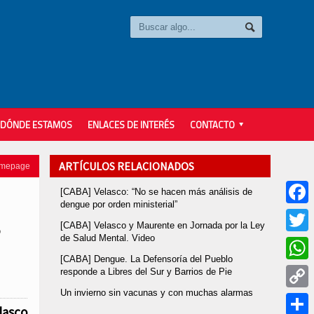
DÓNDE ESTAMOS
ENLACES DE INTERÉS
CONTACTO
ARTÍCULOS RELACIONADOS
omepage
[CABA] Velasco: “No se hacen más análisis de
dengue por orden ministerial”
Faceb
[CABA] Velasco y Maurente en Jornada por la Ley
o
de Salud Mental. Video
Twitter
[CABA] Dengue. La Defensoría del Pueblo
Whats
responde a Libres del Sur y Barrios de Pie
Un invierno sin vacunas y con muchas alarmas
Copy
lasco