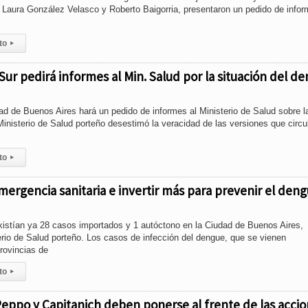
 Laura González Velasco y Roberto Baigorria, presentaron un pedido de infor
to
▸
Sur pedirá informes al Min. Salud por la situación del d
dad de Buenos Aires hará un pedido de informes al Ministerio de Salud sobre l
Ministerio de Salud porteño desestimó la veracidad de las versiones que circu
to
▸
mergencia sanitaria e invertir más para prevenir el den
xistían ya 28 casos importados y 1 autóctono en la Ciudad de Buenos Aires,
erio de Salud porteño. Los casos de infección del dengue, que se vienen
provincias de
to
▸
Peppo y Capitanich deben ponerse al frente de las acci