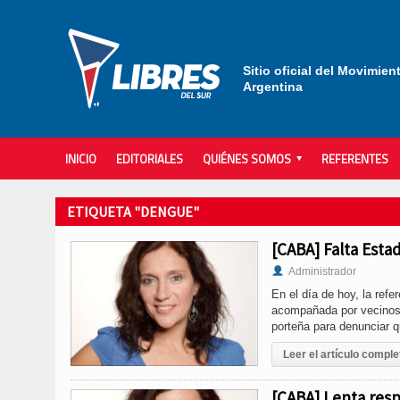
Sitio oficial del Movimien
Argentina
INICIO
EDITORIALES
QUIÉNES SOMOS
REFERENTES
ETIQUETA "DENGUE"
[CABA] Falta Esta
Administrador
En el día de hoy, la ref
acompañada por vecinos y
porteña para denunciar 
Leer el artículo comple
[CABA] Lenta resp