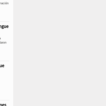
mación
engue
a
laron
gue
ones