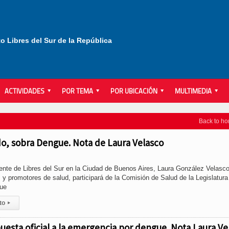
to Libres del Sur de la República
ACTIVIDADES
POR TEMA
POR UBICACIÓN
MULTIMEDIA
Back to h
do, sobra Dengue. Nota de Laura Velasco
erente de Libres del Sur en la Ciudad de Buenos Aires, Laura González Velasc
 promotores de salud, participará de la Comisión de Salud de la Legislatura
que
to
▸
uesta oficial a la emergencia por dengue. Nota Laura Ve