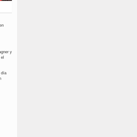
en
agner y
 el
 día
n