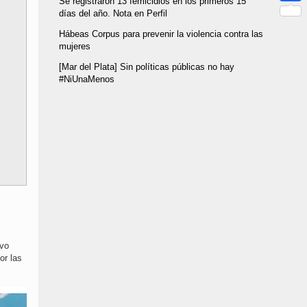
Se registraron 13 femicidios en los primeros 15
Link
Compar
días del año. Nota en Perfil
Hábeas Corpus para prevenir la violencia contra las
mujeres
[Mar del Plata] Sin políticas públicas no hay
#NiUnaMenos
evo
or las