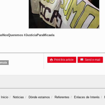
vasNosQueremos #JusticiaParaMicaela
Print this article
Send e-mail

mala
Inicio
Noticias
Dónde estamos
Referentes
Enlaces de Interés