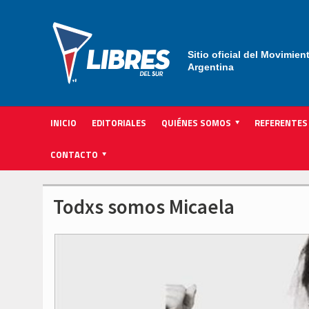
Sitio oficial del Movimien
Argentina
INICIO
EDITORIALES
QUIÉNES SOMOS
REFERENTES
ACTIVIDAD INSTITUCIONAL PARTIDARIA
CONTACTO
Todxs somos Micaela