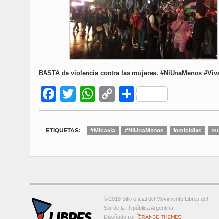
BASTA de violencia contra las mujeres. #NiUnaMenos #Vi
Facebook
Twitter
WhatsApp
Copy
Compartir
Link
ETIQUETAS:
#Micaela
#NiUnaMenos
femicidios
mu
© 2018 Sitio oficial del Movimiento Libres del
Sur de la República Argentina
Orange-Themes.com
Diseñado por