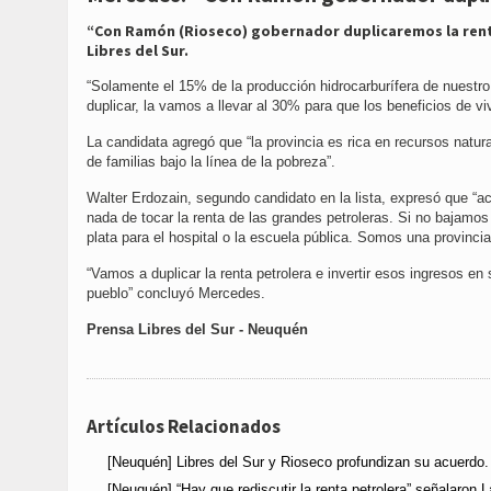
“Con Ramón (Rioseco) gobernador duplicaremos la ren
Libres del Sur.
“Solamente el 15% de la producción hidrocarburífera de nuestr
duplicar, la vamos a llevar al 30% para que los beneficios de vi
La candidata agregó que “la provincia es rica en recursos nat
de familias bajo la línea de la pobreza”.
Walter Erdozain, segundo candidato en la lista, expresó que “
nada de tocar la renta de las grandes petroleras. Si no bajam
plata para el hospital o la escuela pública. Somos una provincia
“Vamos a duplicar la renta petrolera e invertir esos ingresos en
pueblo” concluyó Mercedes.
Prensa Libres del Sur - Neuquén
Artículos Relacionados
[Neuquén] Libres del Sur y Rioseco profundizan su acuerdo.
[Neuquén] “Hay que rediscutir la renta petrolera” señalaron 