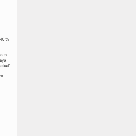
 40 %
icen
haya
ctual”.
ro