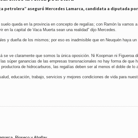
ta petrolera” aseguró Mercedes Lamarca, candidata a diputada por
o suelo queda en la provincia en concepto de regalías; con Ramón la vamos a
vir en la capital de Vaca Muerta sean una realidad” dijo Mercedes.
urales y dueña de los mismos; por eso es inadmisible que en Neuquén haya un
acá se ve claramente que somos la única oposición. Ni Koopman ni Figueroa d
os las súper ganancias de las empresas transnacionales no hay forma de que 
 productora de hidrocarburos, las regalías deben ser al menos el doble de lo a
 salud, educación, trabajo, servicios y mejores condiciones de vida para nuest
Lamarca, Rioseco y Aballay.