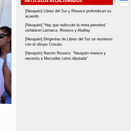
ARTÍCULOS RELACIONADOS
Link
Compar
[Neuquén] Libres del Sur y Rioseco profundizan su
acuerdo.
[Neuquén] “Hay que rediscutir la renta petrolera”
señalaron Lamarca, Rioseco y Aballay.
[Neuquén] Dirigentas de Libres del Sur se reunieron
con el obispo Croxato.
[Neuquén] Ramón Rioseco: “Neuquén merece y
necesita a Mercedes como diputada”