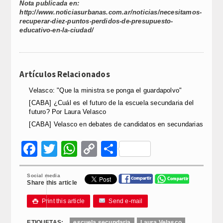
Nota publicada en:
http://www.noticiasurbanas.com.ar/noticias/necesitamos-
recuperar-diez-puntos-perdidos-de-presupuesto-
educativo-en-la-ciudad/
Artículos Relacionados
Velasco: "Que la ministra se ponga el guardapolvo"
[CABA] ¿Cuál es el futuro de la escuela secundaria del
futuro? Por Laura Velasco
[CABA] Velasco en debates de candidatos en secundarias
Facebook
Twitter
WhatsApp
Copy
Compartir
Link
Social media
Share this article
Print this article
Send e-mail

ETIQUETAS:
escuela secundaria
Laura Velasco