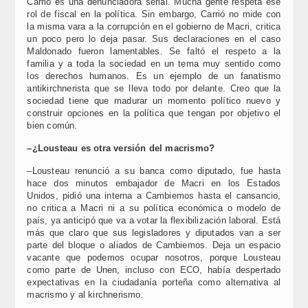
Carrió es una denunciadora serial. Mucha gente respeta ese
rol de fiscal en la política. Sin embargo, Carrió no mide con
la misma vara a la corrupción en el gobierno de Macri, critica
un poco pero lo deja pasar. Sus declaraciones en el caso
Maldonado fueron lamentables. Se faltó el respeto a la
familia y a toda la sociedad en un tema muy sentido como
los derechos humanos. Es un ejemplo de un fanatismo
antikirchnerista que se lleva todo por delante. Creo que la
sociedad tiene que madurar un momento político nuevo y
construir opciones en la política que tengan por objetivo el
bien común.
–¿Lousteau es otra versión del macrismo?
–Lousteau renunció a su banca como diputado, fue hasta
hace dos minutos embajador de Macri en los Estados
Unidos, pidió una interna a Cambiemos hasta el cansancio,
no critica a Macri ni a su política económica o modelo de
país, ya anticipó que va a votar la flexibilización laboral. Está
más que claro que sus legisladores y diputados van a ser
parte del bloque o aliados de Cambiemos. Deja un espacio
vacante que podemos ocupar nosotros, porque Lousteau
como parte de Unen, incluso con ECO, había despertado
expectativas en la ciudadanía porteña como alternativa al
macrismo y al kirchnerismo.