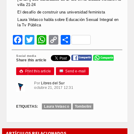
villa 21-24
El desafío de construir una universidad feminista
Laura Velasco habla sobre Educación Sexual Integral en
la Tv Pública
Facebook
Twitter
WhatsApp
Copy
Compartir
Link
Social media
Share this article
Print this article
Send e-mail

Por
Libres del Sur
octubre 21, 2017 12:31
ETIQUETAS:
Laura Velasco
Tombolini
ARTÍCULOS RELACIONADOS