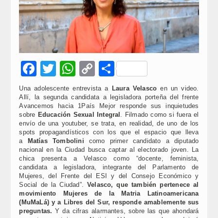
Facebook
Twitter
WhatsApp
Copy
Compartir
Link
Una adolescente entrevista a
Laura Velasco
en un video.
Allí, la segunda candidata a legisladora porteña del frente
Avancemos hacia 1País Mejor responde sus inquietudes
sobre
Educación Sexual Integral
. Filmado como si fuera el
envío de una youtuber, se trata, en realidad, de uno de los
spots propagandísticos con los que el espacio que lleva
a
Matías Tombolini
como primer candidato a diputado
nacional en la Ciudad busca captar al electorado joven. La
chica presenta a Velasco como “docente, feminista,
candidata a legisladora, integrante del Parlamento de
Mujeres, del Frente del ESI y del Consejo Económico y
Social de la Ciudad”.
Velasco, que también pertenece al
movimiento Mujeres de la Matria Latinoamericana
(MuMaLá) y a Libres del Sur, responde amablemente sus
preguntas.
Y da cifras alarmantes, sobre las que ahondará