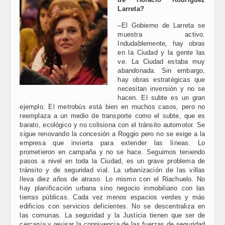
Larreta?
–El Gobierno de Larreta se
muestra activo.
Indudablemente, hay obras
en la Ciudad y la gente las
ve. La Ciudad estaba muy
abandonada. Sin embargo,
hay obras estratégicas que
necesitan inversión y no se
hacen. El subte es un gran
ejemplo. El metrobús está bien en muchos casos, pero no
reemplaza a un medio de transporte como el subte, que es
barato, ecológico y no colisiona con el tránsito automotor. Se
sigue renovando la concesión a Roggio pero no se exige a la
empresa que invierta para extender las líneas. Lo
prometieron en campaña y no se hace. Seguimos teniendo
pasos a nivel en toda la Ciudad, es un grave problema de
tránsito y de seguridad vial. La urbanización de las villas
lleva diez años de atraso. Lo mismo con el Riachuelo. No
hay planificación urbana sino negocio inmobiliario con las
tierras públicas. Cada vez menos espacios verdes y más
edificios con servicios deficientes. No se descentraliza en
las comunas. La seguridad y la Justicia tienen que ser de
cercanía y revisar la connivencia de las fuerzas de seguridad