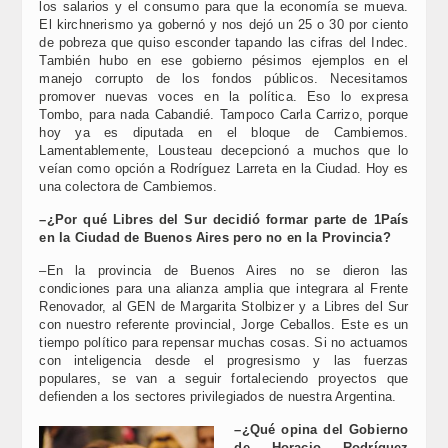
los salarios y el consumo para que la economía se mueva.
El kirchnerismo ya gobernó y nos dejó un 25 o 30 por ciento
de pobreza que quiso esconder tapando las cifras del Indec.
También hubo en ese gobierno pésimos ejemplos en el
manejo corrupto de los fondos públicos. Necesitamos
promover nuevas voces en la política. Eso lo expresa
Tombo, para nada Cabandié. Tampoco Carla Carrizo, porque
hoy ya es diputada en el bloque de Cambiemos.
Lamentablemente, Lousteau decepcionó a muchos que lo
veían como opción a Rodríguez Larreta en la Ciudad. Hoy es
una colectora de Cambiemos.
–¿Por qué Libres del Sur decidió formar parte de 1País
en la Ciudad de Buenos Aires pero no en la Provincia?
–En la provincia de Buenos Aires no se dieron las
condiciones para una alianza amplia que integrara al Frente
Renovador, al GEN de Margarita Stolbizer y a Libres del Sur
con nuestro referente provincial, Jorge Ceballos. Este es un
tiempo político para repensar muchas cosas. Si no actuamos
con inteligencia desde el progresismo y las fuerzas
populares, se van a seguir fortaleciendo proyectos que
defienden a los sectores privilegiados de nuestra Argentina.
–¿Qué opina del Gobierno
de Horacio Rodríguez