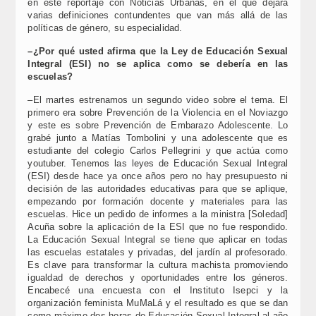
en este reportaje con Noticias Urbanas, en el que dejará
varias definiciones contundentes que van más allá de las
políticas de género, su especialidad.
–¿Por qué usted afirma que la Ley de Educación Sexual
Integral (ESI) no se aplica como se debería en las
escuelas?
–El martes estrenamos un segundo video sobre el tema. El
primero era sobre Prevención de la Violencia en el Noviazgo
y este es sobre Prevención de Embarazo Adolescente. Lo
grabé junto a Matías Tombolini y una adolescente que es
estudiante del colegio Carlos Pellegrini y que actúa como
youtuber. Tenemos las leyes de Educación Sexual Integral
(ESI) desde hace ya once años pero no hay presupuesto ni
decisión de las autoridades educativas para que se aplique,
empezando por formación docente y materiales para las
escuelas. Hice un pedido de informes a la ministra [Soledad]
Acuña sobre la aplicación de la ESI que no fue respondido.
La Educación Sexual Integral se tiene que aplicar en todas
las escuelas estatales y privadas, del jardín al profesorado.
Es clave para transformar la cultura machista promoviendo
igualdad de derechos y oportunidades entre los géneros.
Encabecé una encuesta con el Instituto Isepci y la
organización feminista MuMaLá y el resultado es que se dan
como máximo dos horas de Educación Sexual Integral al año