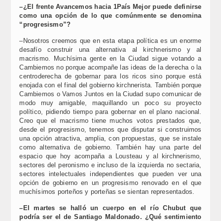
–¿El frente Avancemos hacia 1País Mejor puede definirse
como una opción de lo que comúnmente se denomina
“progresismo”?
–Nosotros creemos que en esta etapa política es un enorme
desafío construir una alternativa al kirchnerismo y al
macrismo. Muchísima gente en la Ciudad sigue votando a
Cambiemos no porque acompañe las ideas de la derecha o la
centroderecha de gobernar para los ricos sino porque está
enojada con el final del gobierno kirchnerista. También porque
Cambiemos o Vamos Juntos en la Ciudad supo comunicar de
modo muy amigable, maquillando un poco su proyecto
político, pidiendo tiempo para gobernar en el plano nacional.
Creo que el macrismo tiene muchos votos prestados que,
desde el progresismo, tenemos que disputar si construimos
una opción atractiva, amplia, con propuestas, que se instale
como alternativa de gobierno. También hay una parte del
espacio que hoy acompaña a Lousteau y al kirchnerismo,
sectores del peronismo e incluso de la izquierda no sectaria,
sectores intelectuales independientes que pueden ver una
opción de gobierno en un progresismo renovado en el que
muchísimos porteños y porteñas se sientan representados.
–El martes se halló un cuerpo en el río Chubut que
podría ser el de Santiago Maldonado. ¿Qué sentimiento