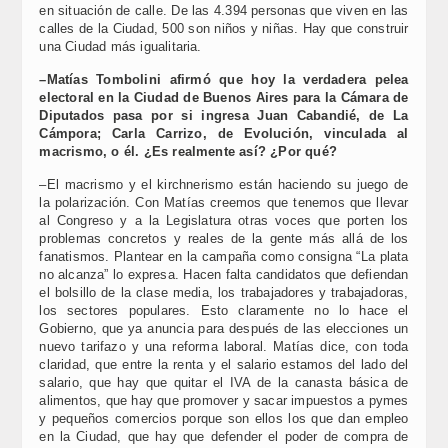
en situación de calle. De las 4.394 personas que viven en las
calles de la Ciudad, 500 son niños y niñas. Hay que construir
una Ciudad más igualitaria.
–Matías Tombolini afirmó que hoy la verdadera pelea
electoral en la Ciudad de Buenos Aires para la Cámara de
Diputados pasa por si ingresa Juan Cabandié, de La
Cámpora; Carla Carrizo, de Evolución, vinculada al
macrismo, o él. ¿Es realmente así? ¿Por qué?
–El macrismo y el kirchnerismo están haciendo su juego de
la polarización. Con Matías creemos que tenemos que llevar
al Congreso y a la Legislatura otras voces que porten los
problemas concretos y reales de la gente más allá de los
fanatismos. Plantear en la campaña como consigna “La plata
no alcanza” lo expresa. Hacen falta candidatos que defiendan
el bolsillo de la clase media, los trabajadores y trabajadoras,
los sectores populares. Esto claramente no lo hace el
Gobierno, que ya anuncia para después de las elecciones un
nuevo tarifazo y una reforma laboral. Matías dice, con toda
claridad, que entre la renta y el salario estamos del lado del
salario, que hay que quitar el IVA de la canasta básica de
alimentos, que hay que promover y sacar impuestos a pymes
y pequeños comercios porque son ellos los que dan empleo
en la Ciudad, que hay que defender el poder de compra de