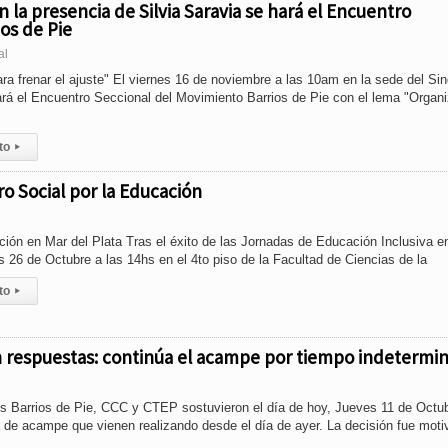
n la presencia de Silvia Saravia se hará el Encuentro
os de Pie
al
ra frenar el ajuste" El viernes 16 de noviembre a las 10am en la sede del Sin
ará el Encuentro Seccional del Movimiento Barrios de Pie con el lema "Organ
to
▸
ro Social por la Educación
ción en Mar del Plata Tras el éxito de las Jornadas de Educación Inclusiva e
es 26 de Octubre a las 14hs en el 4to piso de la Facultad de Ciencias de la
to
▸
in respuestas: continúa el acampe por tiempo indetermi
s Barrios de Pie, CCC y CTEP sostuvieron el día de hoy, Jueves 11 de Octub
 de acampe que vienen realizando desde el día de ayer. La decisión fue moti