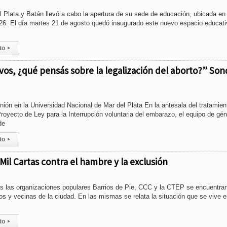
l Plata y Batán llevó a cabo la apertura de su sede de educación, ubicada en
026. El día martes 21 de agosto quedó inaugurado este nuevo espacio educati
to
▸
Y vos, ¿qué pensás sobre la legalización del aborto?” So
ión en la Universidad Nacional de Mar del Plata En la antesala del tratamien
royecto de Ley para la Interrupción voluntaria del embarazo, el equipo de gé
de
to
▸
 Mil Cartas contra el hambre y la exclusión
las organizaciones populares Barrios de Pie, CCC y la CTEP se encuentra
os y vecinas de la ciudad. En las mismas se relata la situación que se vive e
to
▸