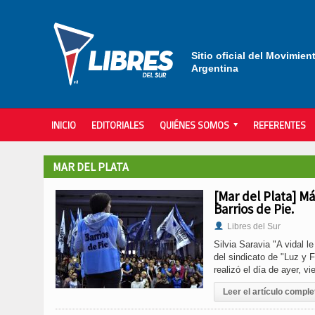
Sitio oficial del Movimien
Argentina
INICIO
EDITORIALES
QUIÉNES SOMOS
REFERENTES
MAR DEL PLATA
[Mar del Plata] M
Barrios de Pie.
Libres del Sur
Silvia Saravia "A vidal 
del sindicato de "Luz y 
realizó el día de ayer, vi
Leer el artículo comple