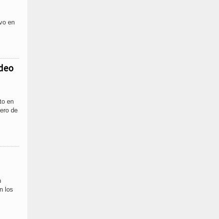
vo en
ndeo
to en
nero de
n
n los