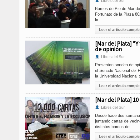
Libres del Sur
Barrios de Pie de Mar de
Fortunato de la Plaza 8
la
Leer el artículo comple
[Mar del Plata] “
de opinión
Libres del Sur
Presentan sondeo de opin
el Senado Nacional del P
la Universidad Nacional 
Leer el artículo comple
[Mar del Plata] 10
Libres del Sur
Desde hace dos semanas 
juntando cartas de vecin
distintos barrios de
Leer el artículo comple