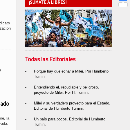
¡SUMATE A LIBRES!
Link
Compar
dicato
ización
Todas las Editoriales
n
Porque hay que echar a Milei. Por Humberto
Tumini
Entendiendo el, repudiable y peligroso,
proyecto de Milei. Por H. Tumini.
nado
Milei y su verdadero proyecto para el Estado.
Editorial de Humberto Tumini.
re, la
Un país para pocos. Editorial de Humberto
vada,
Tumini.