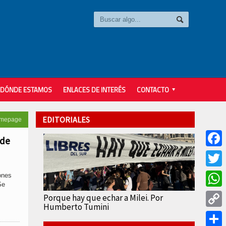
DÓNDE ESTAMOS
ENLACES DE INTERÉS
CONTACTO
EDITORIALES
omepage
 de
Faceb
Twitter
ones
Se
Whats
Porque hay que echar a Milei. Por
Humberto Tumini
Copy