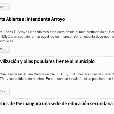
to
▸
rta Abierta al Intendente Arroyo
nte Carlos F. Arroyo Le escribimos esta carta desde el más profundo dolor. Co
 INDEC a un costado, en un papel recién impreso. Sería hipócrita decir que n
porque es
to
▸
vilización y ollas populares frente al municipio
mbre. Desde las 10 am Barrios de Pie, CTEP y CCC movilizan desde Plaza 
 FMI y las políticas de hambre. En ese sentido instalarán ollas populares en l
to
▸
arrios de Pie inaugura una sede de educación secundaria