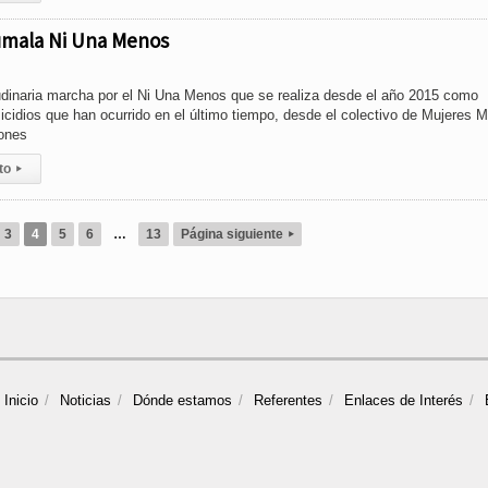
Mumala Ni Una Menos
tudinaria marcha por el Ni Una Menos que se realiza desde el año 2015 como
icidios que han ocurrido en el último tiempo, desde el colectivo de Mujeres
iones
to
▸
3
4
5
6
…
13
Página siguiente
▸
Inicio
Noticias
Dónde estamos
Referentes
Enlaces de Interés