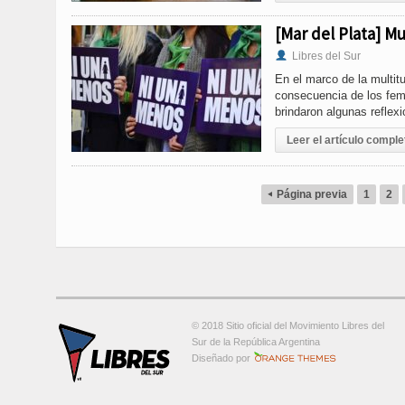
[Mar del Plata] 
Libres del Sur
En el marco de la multi
consecuencia de los fem
brindaron algunas reflex
Leer el artículo comple
Página previa
1
2
◂
© 2018 Sitio oficial del Movimiento Libres del
Sur de la República Argentina
Orange-Themes.com
Diseñado por