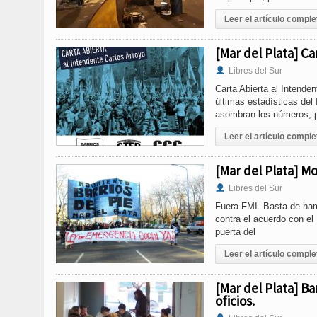
Leer el artículo comple
[Mar del Plata] Ca
Libres del Sur
Carta Abierta al Intende
últimas estadísticas del
asombran los números, 
Leer el artículo comple
[Mar del Plata] Mo
Libres del Sur
Fuera FMI. Basta de ha
contra el acuerdo con el
puerta del
Leer el artículo comple
[Mar del Plata] B
oficios.