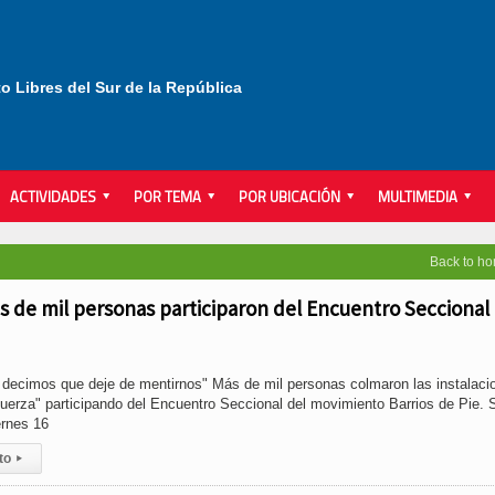
to Libres del Sur de la República
ACTIVIDADES
POR TEMA
POR UBICACIÓN
MULTIMEDIA
Back to h
ás de mil personas participaron del Encuentro Seccional
le decimos que deje de mentirnos" Más de mil personas colmaron las instalaci
Fuerza" participando del Encuentro Seccional del movimiento Barrios de Pie. 
ernes 16
to
▸