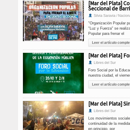
[Mar del Plata] Co
Seccional de Barri
Silvia Saravia / Nacion
"Organización Popular pa
"Luz y Fuerza" se realiz
Popular para frenar el
Leer el artículo comple
[Mar del Plata] Fo
Libres del Sur
Foro Social por la Educa
nuestra ciudad, el viern
Leer el artículo comple
[Mar del Plata] S
Libres del Sur
Los movimientos sociale
continuidad de la medida
en principio, por