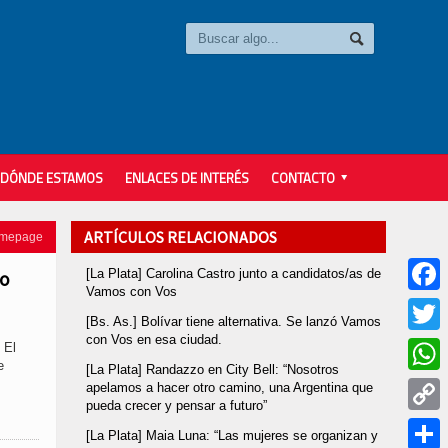
DÓNDE ESTAMOS
ENLACES DE INTERÉS
CONTACTO
ARTÍCULOS RELACIONADOS
omepage
[La Plata] Carolina Castro junto a candidatos/as de
so
Vamos con Vos
Faceb
[Bs. As.] Bolívar tiene alternativa. Se lanzó Vamos
con Vos en esa ciudad.
Twitter
 El
e
[La Plata] Randazzo en City Bell: “Nosotros
Whats
apelamos a hacer otro camino, una Argentina que
pueda crecer y pensar a futuro”
Copy
[La Plata] Maia Luna: “Las mujeres se organizan y