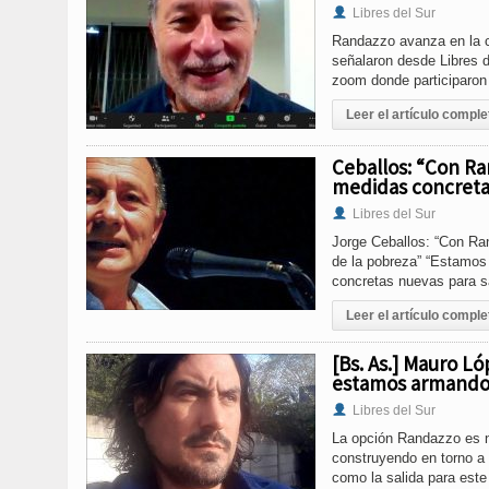
Libres del Sur
Randazzo avanza en la ci
señalaron desde Libres de
zoom donde participaron 
Leer el artículo comple
Ceballos: “Con R
medidas concretas
Libres del Sur
Jorge Ceballos: “Con Ra
de la pobreza” “Estamos
concretas nuevas para sa
Leer el artículo comple
[Bs. As.] Mauro L
estamos armando
Libres del Sur
La opción Randazzo es n
construyendo en torno a 
como la salida para est