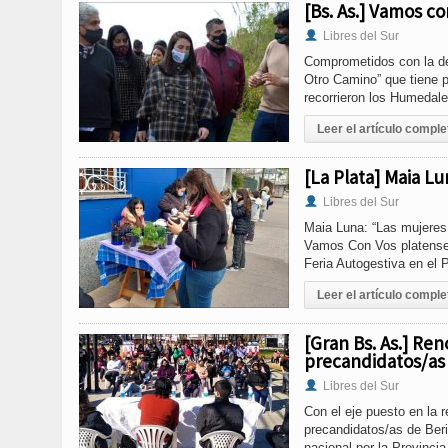
[Bs. As.] Vamos c
Libres del Sur
Comprometidos con la de
Otro Camino” que tiene p
recorrieron los Humedale
Leer el artículo comple
[La Plata] Maia L
Libres del Sur
Maia Luna: “Las mujeres 
Vamos Con Vos platense,
Feria Autogestiva en el 
Leer el artículo comple
[Gran Bs. As.] Re
precandidatos/as 
Libres del Sur
Con el eje puesto en la 
precandidatos/as de Beri
nacional por la Provinci