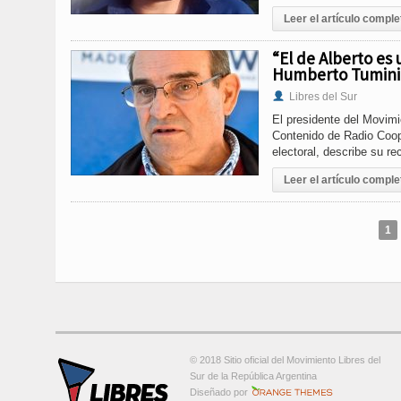
Leer el artículo comple
“El de Alberto es
Humberto Tumini 
Libres del Sur
El presidente del Movimi
Contenido de Radio Coope
electoral, describe su re
Leer el artículo comple
1
© 2018 Sitio oficial del Movimiento Libres del
Sur de la República Argentina
Orange-Themes.com
Diseñado por