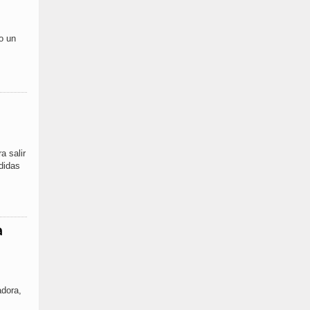
zo un
 salir
didas
a
adora,