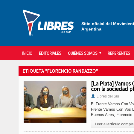
Sitio oficial del Movimien
Argentina
INICIO
EDITORIALES
QUIÉNES SOMOS
REFERENTES
ETIQUETA "FLORENCIO RANDAZZO"
[La Plata] Vamos 
con la sociedad p
Libres del Sur
El Frente Vamos Con Vos
Frente Vamos Con Vos Lis
Buenos Aires, Florencio
Leer el artículo comple