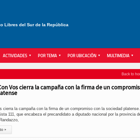
to Libres del Sur de la República
ACTIVIDADES
POR TEMA
POR UBICACIÓN
MULTIMEDIA
Back to h
Con Vos cierra la campaña con la firma de un compromi
latense
 cierra la campaña con la firma de un compromiso con la sociedad platense.
ta 111, que encabeza el precandidato a diputado nacional por la provincia d
 Randazzo,
to
▸