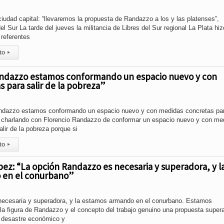
udad capital: “llevaremos la propuesta de Randazzo a los y las platenses”,
l Sur La tarde del jueves la militancia de Libres del Sur regional La Plata hi
referentes
to
▸
andazzo estamos conformando un espacio nuevo y con
 para salir de la pobreza”
ndazzo estamos conformando un espacio nuevo y con medidas concretas para
 charlando con Florencio Randazzo de conformar un espacio nuevo y con me
lir de la pobreza porque si
to
▸
ópez: “La opción Randazzo es necesaria y superadora, y l
 en el conurbano”
ecesaria y superadora, y la estamos armando en el conurbano. Estamos
la figura de Randazzo y el concepto del trabajo genuino una propuesta super
e desastre económico y