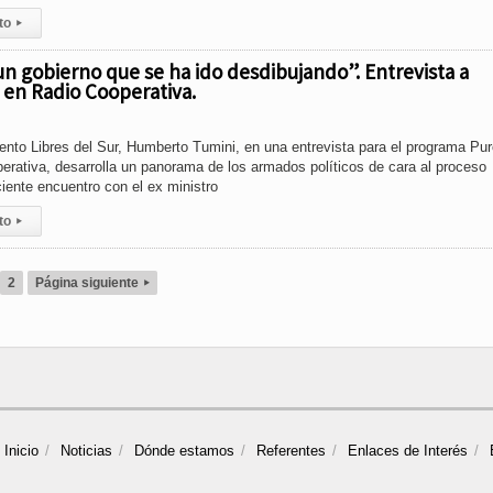
to
▸
 un gobierno que se ha ido desdibujando”. Entrevista a
en Radio Cooperativa.
ento Libres del Sur, Humberto Tumini, en una entrevista para el programa Pu
rativa, desarrolla un panorama de los armados políticos de cara al proceso
ciente encuentro con el ex ministro
to
▸
2
Página siguiente
▸
Inicio
Noticias
Dónde estamos
Referentes
Enlaces de Interés