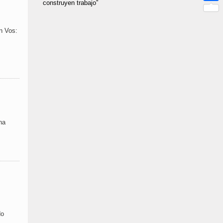
construyen trabajo”
Link
Compar
n Vos:
na
do