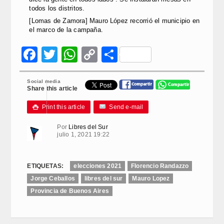
todos los distritos.
[Lomas de Zamora] Mauro López recorrió el municipio en
el marco de la campaña.
Facebook
Twitter
WhatsApp
Copy
Compartir
Link
Social media
Share this article
Print this article
Send e-mail

Por
Libres del Sur
julio 1, 2021 19:22
ETIQUETAS:
elecciones 2021
Florencio Randazzo
Jorge Ceballos
libres del sur
Mauro Lopez
Provincia de Buenos Aires