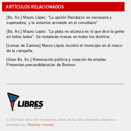
ARTÍCULOS RELACIONADOS
[Bs. As.] Mauro López: “La opción Randazzo es necesaria y
superadora, y la estamos armando en el conurbano”
[Bs. As.] Mauro Lopez: “La plata no alcanza es lo que dice la gente
en todos lados”. Se instalarán mesas en todos los distritos.
[Lomas de Zamora] Mauro López recorrió el municipio en el marco
de la campaña.
[Gran Bs. As.] Renovación política y creación de empleo.
Presentan precandidatos/as de Berisso.
© 2018 Sitio oficial del Movimiento Libres del Sur de la República Argentina
m
Diseñado por