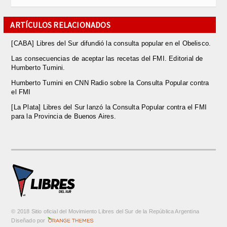
ARTÍCULOS RELACIONADOS
[CABA] Libres del Sur difundió la consulta popular en el Obelisco.
Las consecuencias de aceptar las recetas del FMI. Editorial de
Humberto Tumini.
Humberto Tumini en CNN Radio sobre la Consulta Popular contra
el FMI
[La Plata] Libres del Sur lanzó la Consulta Popular contra el FMI
para la Provincia de Buenos Aires.
© 2018 Sitio oficial del Movimiento Libres del Sur de la República Argentina
m
Diseñado por