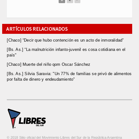
ARTÍCULOS RELACIONADOS
[Chaco] “Decir que hubo contención es un acto de inmoralidad”
[Bs. As.] “La malnutrición infanto-juvenil es cosa cotidiana en el
país"
[Chaco] Muerte del niño qom Oscar Sánchez
[Bs. As.] Silvia Saravia: "Un 77% de familias se privó de alimentos
por falta de dinero y endeudamiento"
© 2018 Sitio oficial del Movimiento Libres del Sur de la República Argentina