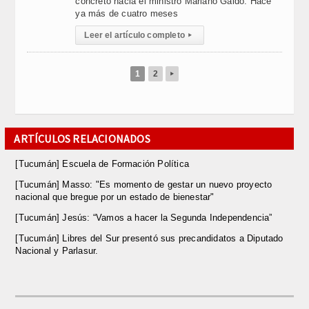
concreto hacia el ministro Mariano Gaido. Hace
ya más de cuatro meses
Leer el artículo completo
▸
1
2
▸
ARTÍCULOS RELACIONADOS
[Tucumán] Escuela de Formación Política
[Tucumán] Masso: "Es momento de gestar un nuevo proyecto
nacional que bregue por un estado de bienestar"
[Tucumán] Jesús: “Vamos a hacer la Segunda Independencia”
[Tucumán] Libres del Sur presentó sus precandidatos a Diputado
Nacional y Parlasur.