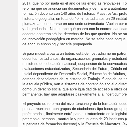
2017, que no por nada es el año de las energías renovables. T
reforma que se anuncia sin documentos y de manera autoritaria,
formación docente con 140 años de historia. Maestros/as, profes
historia o geografía, un total de 40 mil estudiantes en 29 insti
plumazo a concentrarse en una sede universitaria. Vuelan por el
y de graduados. No se sabe qué pasará con la enorme cantidad d
docente contemplará los derechos de los que queden. No se sa
de innovación pedagógica en marcha. No se sabe nada porque no
de abrir un shopping y hacerle propaganda.
Si para muestra basta un botón, está demostradísimo un patrón
docentes, estudiantes, de organizaciones gremiales y estudian
ministerio de educación nacional, suspensión de la convocatori
evaluaciones estandarizadas, Secundaria del Futuro, Cédula ed
Inicial dependiente de Desarrollo Social, Educación de Adultos
agrarias dependientes del Ministerio de Trabajo. Signo de los t
la escuela pública, van a sistemas de contención social o dire
como un derecho social que abre igualdad de acceso a otros der
permanente, hay que adaptarse pasivamente a la incertidumbre
El proyecto de reforma del nivel terciario y de la formación do
prensa, reuniones con grupos de ciudadanos tipo focus group q
profesorados, finalmente entró para su tratamiento en la legis
patrimonio, personal, matrícula y presupuesto de 29 institutos 
superiores de formación docente) y la Escuela de Maestros (ex 