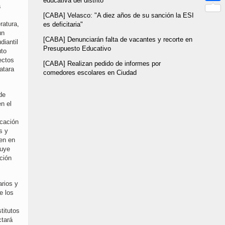
educativa del distrito
Link
a
Compar
[CABA] Velasco: "A diez años de su sanción la ESI
ratura,
es deficitaria"
un
[CABA] Denunciarán falta de vacantes y recorte en
diantil
Presupuesto Educativo
uto
ectos
[CABA] Realizan pedido de informes por
atara
comedores escolares en Ciudad
de
n el
ucación
s y
aen en
ruye
ción
arios y
e los
titutos
ctará