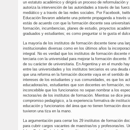
un estatuto académico y dirigirá un proceso de reformulación y
autoriza la intervención de las autoridades a través de las fue
mediático y a través de las redes sociales. Por Facebook, twitter
Educación llevaron adelante una potente propaganda a través u
estás de acuerdo con que la formación docente sea universitaria
formación, incumbencias, planes de estudio, proyectos académi
graduados y estudiantes; es como preguntar si te gusta el dulce
La mayoría de los institutos de formación docente tiene una la
institucionales diversas como en los últimos años la incorporac
integral. No es verdad que los institutos de formación docente
terciaria con la universidad para mejorar la formación docente.
de su carácter de universitaria. En Argentina y en el mundo hay 
entre las universidades y los institutos terciarios es una deu
que una reforma en la formación docente vaya en el sentido de 
intereses de los estudiantes y sus comunidades, es que los ac
educadoras/es, estudiantes que son docentes en formación, no
inconcebible que los funcionarios no sepan nombrar a los espec
rectoras/es de los institutos de formación. Mientras se dice jer
compromiso pedagógico, a la experiencia formativa de instituci
educación y funcionarios del área que no tienen formación doce
tuvieron una tiza en la mano.
La argumentación para cerrar los 29 institutos de formación do
para cubrir cargos vacantes de maestras/os y profesoras/es. U