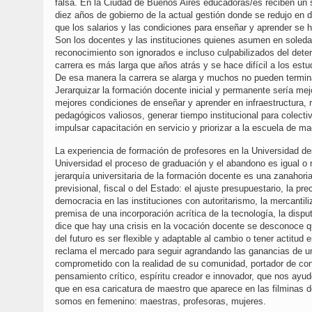
falsa. En la Ciudad de Buenos Aires educadoras/es reciben un
diez años de gobierno de la actual gestión donde se redujo en 
que los salarios y las condiciones para enseñar y aprender se h
Son los docentes y las instituciones quienes asumen en soledad
reconocimiento son ignorados e incluso culpabilizados del deteri
carrera es más larga que años atrás y se hace difícil a los estud
De esa manera la carrera se alarga y muchos no pueden termina
Jerarquizar la formación docente inicial y permanente sería mej
mejores condiciones de enseñar y aprender en infraestructura, r
pedagógicos valiosos, generar tiempo institucional para colectiv
impulsar capacitación en servicio y priorizar a la escuela de m
La experiencia de formación de profesores en la Universidad de
Universidad el proceso de graduación y el abandono es igual o 
jerarquía universitaria de la formación docente es una zanahori
previsional, fiscal o del Estado: el ajuste presupuestario, la pr
democracia en las instituciones con autoritarismo, la mercantil
premisa de una incorporación acrítica de la tecnología, la disp
dice que hay una crisis en la vocación docente se desconoce q
del futuro es ser flexible y adaptable al cambio o tener actit
reclama el mercado para seguir agrandando las ganancias de u
comprometido con la realidad de su comunidad, portador de con
pensamiento crítico, espíritu creador e innovador, que nos ay
que en esa caricatura de maestro que aparece en las filminas 
somos en femenino: maestras, profesoras, mujeres.