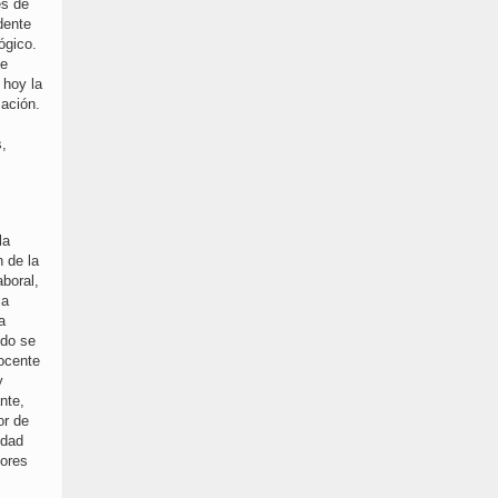
és de
dente
ógico.
de
 hoy la
mación.
s,
la
 de la
boral,
la
a
ndo se
docente
y
nte,
or de
idad
dores