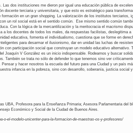
 Las dos instituciones me dieron por igual una educación pública de excelen
docente terciaria y universitaria, y que esto es estratégico para transformar
formación en un gran shopping. La valorización de los institutos terciarios, i
n con un rol social está en el sentido común. Ese mismo sentido común tamb
duca. Con la lógica de la mercantilización y la meritocracia el macrismo dispu
a a los docentes de todos los males, da respuestas facilistas, deslegitima a
unidad educativa, fomenta el individualismo, cuestiona que se forme en dere
eligentes para desarmar el ilusionismo, dar en unidad las luchas de resisten
ón con participación social que construyan un modelo educativo alternativo. 
l Joaquín V González es un inicio indispensable. Rodearnos y buscar solida
s. También se trata no sólo de defender lo que tenemos sino ver críticament
r. Pensar y hacer nosotros la escuela del futuro para una Ciudad y un país m
estra infancia en la pobreza, sino con desarrollo, soberanía, justicia social y
ras UBA, Profesora para la Enseñanza Primaria; Asesora Parlamentaria del b
Consejo Económico y Social de la Ciudad de Buenos Aires.
a-o-el-modelo-unicenter-para-la-formacion-de-maestras-os-y-profesores/