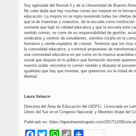
Soy egresada del Normal 4 y de la Universidad de Buenos Aires.
No cabe duda que hay muchas cosas por mejorar en la formación 
educación. La mejora no se logra reuniendo todas las ofertas de 
que la de maestras y maestros, de la escuela como institució
sostiene que bajó la calidad educativa y que la escuela está ca
sentido común, se corre de su responsabilidad de gestión, acus
sindicatos y centros de estudiantes, siembra cizaña en la com
humanos y vende espejitos de colores. Tenemos que ser muy int
la comunidad educativa, y construir propuestas de transformaci
una comunidad educativa en pie como en la masiva asamblea de
social que dispute en lo público qué formación docente queremo
nuestro andar, encontrar lo común sentido y disputar el porveni
igualitario que hay que inventar, que queremos sin la mitad de nu
libertad.
Laura Velasco
Directora del Área de Educación del ISEPCi. Licenciada en Let
Libres del Sur en el Congreso Nacional; y Miembro titular del 
Publicado en: https://lapiedraenelzapato.com/2017/12/06/unicab
Facebook
Twitter
WhatsApp
Copy
Compartir