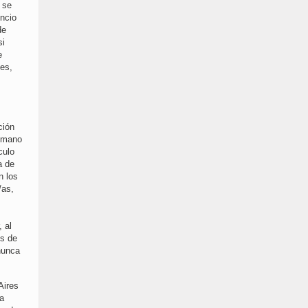
 se
uncio
de
si
e
es,
s
ción
a mano
culo
a de
n los
/as,
 al
os de
nunca
Aires
da