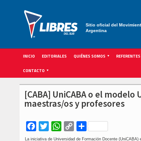
Sitio oficial del Movimien
Argentina
INICIO
EDITORIALES
QUIÉNES SOMOS
REFERENTES
ACTIVIDAD INSTITUCIONAL PARTIDARIA
CONTACTO
[CABA] UniCABA o el modelo U
maestras/os y profesores
Facebook
Twitter
WhatsApp
Copy
Compartir
Link
La iniciativa de Universidad de Formación Docente (UniCABA) e