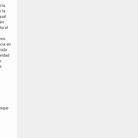
cia.
 la
gual
ién
ta el
chos
cia en
Toda
ridad
e
ás
loque