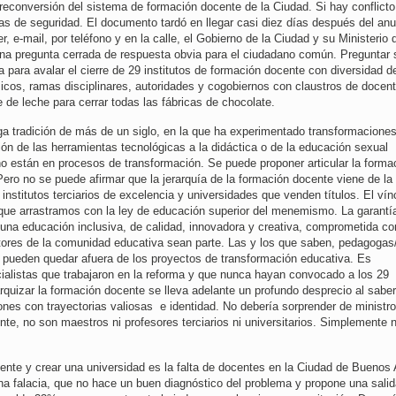
 reconversión del sistema de formación docente de la Ciudad. Si hay conflicto
rzas de seguridad. El documento tardó en llegar casi diez días después del an
, e-mail, por teléfono y en la calle, el Gobierno de la Ciudad y su Ministerio 
na pregunta cerrada de respuesta obvia para el ciudadano común. Preguntar 
 para avalar el cierre de 29 institutos de formación docente con diversidad d
cos, ramas disciplinares, autoridades y cogobiernos con claustros de docent
 de leche para cerrar todas las fábricas de chocolate.
rga tradición de más de un siglo, en la que ha experimentado transformacione
ión de las herramientas tecnológicas a la didáctica o de la educación sexual
 no están en procesos de transformación. Se puede proponer articular la forma
 Pero no se puede afirmar que la jerarquía de la formación docente viene de l
institutos terciarios de excelencia y universidades que venden títulos. El vín
da que arrastramos con la ley de educación superior del menemismo. La garantí
una educación inclusiva, de calidad, innovadora y creativa, comprometida co
tores de la comunidad educativa sean parte. Las y los que saben, pedagogas
 pueden quedar afuera de los proyectos de transformación educativa. Es
ialistas que trabajaron en la reforma y que nunca hayan convocado a los 29
arquizar la formación docente se lleva adelante un profundo desprecio al saber,
ones con trayectorias valiosas e identidad. No debería sorprender de ministr
nte, no son maestros ni profesores terciarios ni universitarios. Simplemente 
cente y crear una universidad es la falta de docentes en la Ciudad de Buenos 
na falacia, que no hace un buen diagnóstico del problema y propone una sali