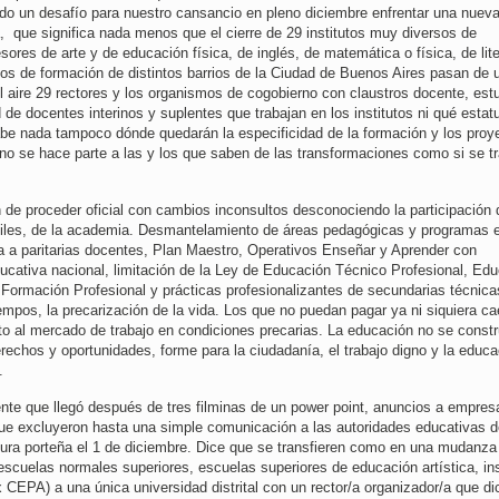
odo un desafío para nuestro cansancio en pleno diciembre enfrentar una nuev
 que significa nada menos que el cierre de 29 institutos muy diversos de
ores de arte y de educación física, de inglés, de matemática o física, de lite
tutos de formación de distintos barrios de la Ciudad de Buenos Aires pasan de 
 aire 29 rectores y los organismos de cogobierno con claustros docente, estu
e docentes interinos y suplentes que trabajan en los institutos ni qué estat
be nada tampoco dónde quedarán la especificidad de la formación y los proy
 se hace parte a las y los que saben de las transformaciones como si se tr
 de proceder oficial con cambios inconsultos desconociendo la participación 
tiles, de la academia. Desmantelamiento de áreas pedagógicas y programas e
a a paritarias docentes, Plan Maestro, Operativos Enseñar y Aprender con
ucativa nacional, limitación de la Ley de Educación Técnico Profesional, Ed
, Formación Profesional y prácticas profesionalizantes de secundarias técnica
iempos, la precarización de la vida. Los que no puedan pagar ya ni siquiera c
cto al mercado de trabajo en condiciones precarias. La educación no se const
echos y oportunidades, forme para la ciudadanía, el trabajo digno y la educa
.
cente que llegó después de tres filminas de un power point, anuncios a empres
ue excluyeron hasta una simple comunicación a las autoridades educativas d
latura porteña el 1 de diciembre. Dice que se transfieren como en una mudanza
(escuelas normales superiores, escuelas superiores de educación artística, ins
CEPA) a una única universidad distrital con un rector/a organizador/a que di