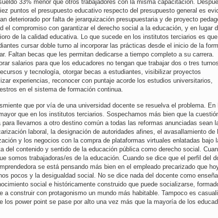
 sueldo 33% menor que otros trabajadores con la misma capacitación. Despu
diez puntos el presupuesto educativo respecto del presupuesto general es evi
an deteriorado por falta de jerarquización presupuestaria y de proyecto pedag
 el compromiso con garantizar el derecho social a la educación, y en lugar 
oro de la calidad educativa. Lo que sucede en los institutos terciarios es que
iantes cursar doble turno al incorporar las prácticas desde el inicio de la for
r. Faltan becas que les permitan dedicarse a tiempo completo a su carrera.
orar salarios para que los educadores no tengan que trabajar dos o tres turno
ecursos y tecnología, otorgar becas a estudiantes, visibilizar proyectos
izar experiencias, reconocer con puntaje acorde los estudios universitarios,
aestros en el sistema de formación continua.
smiente que por vía de una universidad docente se resuelva el problema. En 
mayor que en los institutos terciarios. Sospechamos más bien que la cuestión
a para llevarnos a otro destino común a todas las reformas anunciadas sean la
ecarización laboral, la designación de autoridades afines, el avasallamiento de 
ización y los negocios con la compra de plataformas virtuales enlatadas bajo l
uta del contenido y sentido de la educación pública como derecho social. Cua
ue somos trabajadoras/es de la educación. Cuando se dice que el perfil del 
ud emprendedora se está pensando más bien en el empleado precarizado que ho
nos pocos y la desigualdad social. No se dice nada del docente como enseña
ocimiento social e históricamente construido que puede socializarse, formad
ude a construir con protagonismo un mundo más habitable. Tampoco es casual
de los power point se pase por alto una vez más que la mayoría de los educa