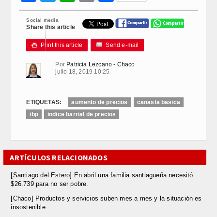
Link
Social media
Share this article
Print this article
Send e-mail

Por
Patricia Lezcano - Chaco
julio 18, 2019 10:25
ETIQUETAS:
aumento de precios
canasta basica
ibp
indice barrial de precios
ARTÍCULOS RELACIONADOS
[Santiago del Estero] En abril una familia santiagueña necesitó
$26.739 para no ser pobre.
[Chaco] Productos y servicios suben mes a mes y la situación es
insostenible