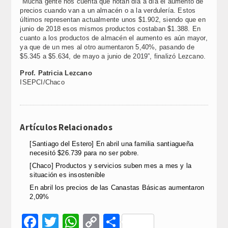
“Mucha gente nos cuenta que notan día a día el aumento de
precios cuando van a un almacén o a la verdulería. Estos
últimos representan actualmente unos $1.902, siendo que en
junio de 2018 esos mismos productos costaban $1.388. En
cuanto a los productos de almacén el aumento es aún mayor,
ya que de un mes al otro aumentaron 5,40%, pasando de
$5.345 a $5.634, de mayo a junio de 2019”, finalizó Lezcano.
Prof. Patricia Lezcano
ISEPCI/Chaco
Artículos Relacionados
[Santiago del Estero] En abril una familia santiagueña
necesitó $26.739 para no ser pobre.
[Chaco] Productos y servicios suben mes a mes y la
situación es insostenible
En abril los precios de las Canastas Básicas aumentaron
2,09%
Facebook
Twitter
WhatsApp
Copy
Compartir