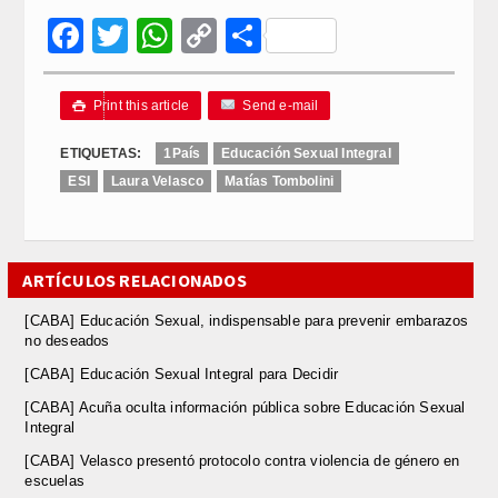
Facebook
Twitter
WhatsApp
Copy
Compartir
Link
Print this article
Send e-mail

ETIQUETAS:
1País
Educación Sexual Integral
ESI
Laura Velasco
Matías Tombolini
ARTÍCULOS RELACIONADOS
[CABA] Educación Sexual, indispensable para prevenir embarazos
no deseados
[CABA] Educación Sexual Integral para Decidir
[CABA] Acuña oculta información pública sobre Educación Sexual
Integral
[CABA] Velasco presentó protocolo contra violencia de género en
escuelas