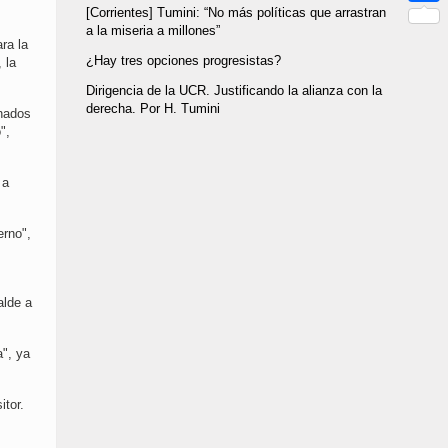
Link
[Corrientes] Tumini: ​​“No más políticas que arrastran
Compar
a la miseria a millones”
ra la
¿Hay tres opciones progresistas?
 la
Dirigencia de la UCR. Justificando la alianza con la
derecha. Por H. Tumini
onados
",
 a
erno",
alde a
a", ya
itor.