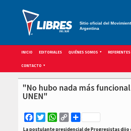
Sitio oficial del Movimien
Argentina
INICIO
EDITORIALES
QUIÉNES SOMOS
REFERENTES
ACTIVIDAD INSTITUCIONAL PARTIDARIA
CONTACTO
"No hubo nada más funcional a
UNEN"
Facebook
Twitter
WhatsApp
Copy
Compartir
Link
La postulante presidencial de Progresistas dijo