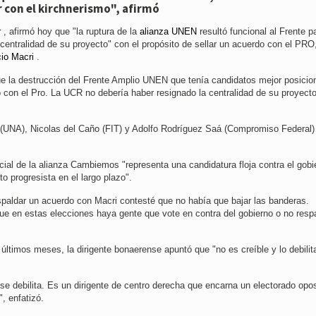
 con el kirchnerismo", afirmó
r
, afirmó hoy que "la ruptura de la
alianza UNEN
resultó funcional al Frente pa
centralidad de su proyecto" con el propósito de sellar un acuerdo con el PRO,
io Macri
.
que la destrucción del Frente Amplio UNEN que tenía candidatos mejor posici
 con el Pro. La UCR no debería haber resignado la centralidad de su proyecto
 (UNA), Nicolas del Caño (FIT) y Adolfo Rodríguez Saá (Compromiso Federal)
ial de la alianza Cambiemos "representa una candidatura floja contra el gobi
o progresista en el largo plazo".
spaldar un acuerdo con Macri contesté que no había que bajar las banderas.
ue en estas elecciones haya gente que vote en contra del gobierno o no resp
ltimos meses, la dirigente bonaerense apuntó que "no es creíble y lo debilit
se debilita. Es un dirigente de centro derecha que encarna un electorado opos
, enfatizó.