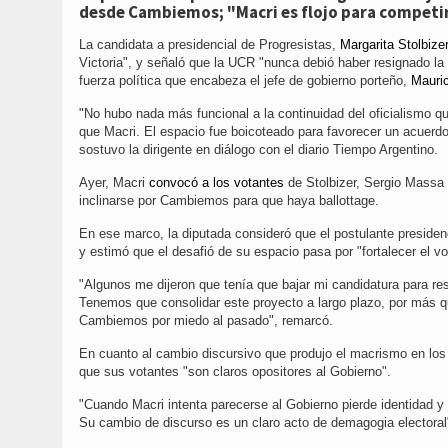
desde Cambiemos; "Macri es flojo para competir
La candidata a presidencial de Progresistas,
Margarita Stolbize
Victoria", y señaló que la UCR "nunca debió haber resignado la 
fuerza política que encabeza el jefe de gobierno porteño,
Mauric
"No hubo nada más funcional a la continuidad del oficialismo 
que Macri. El espacio fue boicoteado para favorecer un acuerdo
sostuvo la dirigente en diálogo con el diario Tiempo Argentino.
Ayer, Macri
convocó a los votantes
de Stolbizer, Sergio Massa
inclinarse por Cambiemos para que haya ballottage.
En ese marco, la diputada consideró que el postulante presidenc
y estimó que el desafió de su espacio pasa por "fortalecer el vot
"Algunos me dijeron que tenía que bajar mi candidatura para re
Tenemos que consolidar este proyecto a largo plazo, por más q
Cambiemos por miedo al pasado", remarcó.
En cuanto al cambio discursivo que produjo el macrismo en los ú
que sus votantes "son claros opositores al Gobierno".
"Cuando Macri intenta parecerse al Gobierno pierde identidad y 
Su cambio de discurso es un claro acto de demagogia electoral"