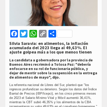
Facebook
Twitter
WhatsApp
Copy
Compartir
Link
Silvia Saravia: en alimentos, la inflación
acumulada del 2023 llega al 49,63%. El
ajuste golpea más a los que menos tienen
La candidata a gobernadora por la provincia de
Buenos Aires recriminó a Tolosa Paz: "debería
enfocarse en su rol de funcionaria pública, y
dejar de mentir sobre la suspensión en la entrega
de alimentos de mayo", dijo.
La referenta nacional de Libres del Sur, planteó que "los
ingresos profundizan su deterioro. Según los datos del Índice
Barrial de Precios (IBP/Icepci), en los cinco primeros meses
de 2023 el Salario Mínimo Vital y Móvil aumentó 36,41%,
mientras la CBT subió 46,35% y los alimentos de la CBA
incrementaron su valor 49,63% en el conurbano bonaerense."