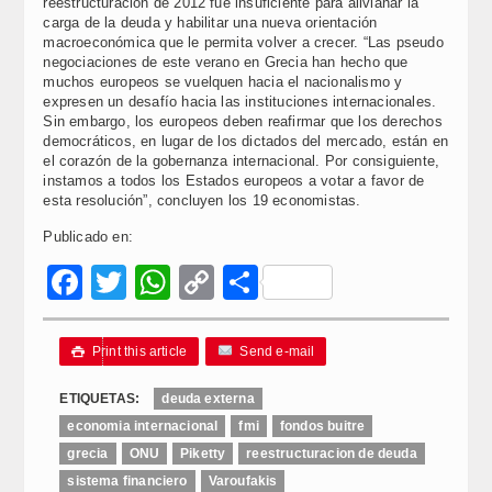
reestructuración de 2012 fue insuficiente para alivianar la
carga de la deuda y habilitar una nueva orientación
macroeconómica que le permita volver a crecer. “Las pseudo
negociaciones de este verano en Grecia han hecho que
muchos europeos se vuelquen hacia el nacionalismo y
expresen un desafío hacia las instituciones internacionales.
Sin embargo, los europeos deben reafirmar que los derechos
democráticos, en lugar de los dictados del mercado, están en
el corazón de la gobernanza internacional. Por consiguiente,
instamos a todos los Estados europeos a votar a favor de
esta resolución”, concluyen los 19 economistas.
Publicado en:
Facebook
Twitter
WhatsApp
Copy
Compartir
Link
Print this article
Send e-mail

ETIQUETAS:
deuda externa
economia internacional
fmi
fondos buitre
grecia
ONU
Piketty
reestructuracion de deuda
sistema financiero
Varoufakis