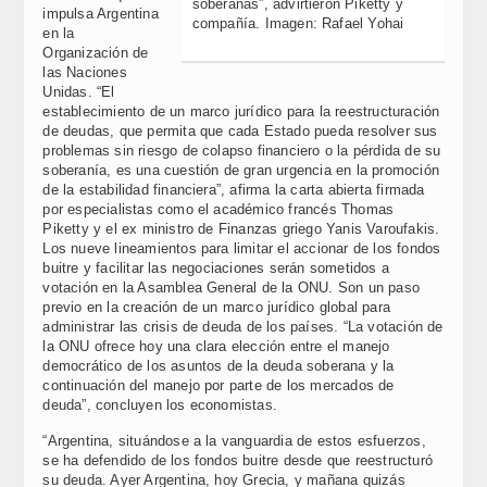
soberanas”, advirtieron Piketty y
impulsa Argentina
compañía. Imagen: Rafael Yohai
en la
Organización de
las Naciones
Unidas. “El
establecimiento de un marco jurídico para la reestructuración
de deudas, que permita que cada Estado pueda resolver sus
problemas sin riesgo de colapso financiero o la pérdida de su
soberanía, es una cuestión de gran urgencia en la promoción
de la estabilidad financiera”, afirma la carta abierta firmada
por especialistas como el académico francés Thomas
Piketty y el ex ministro de Finanzas griego Yanis Varoufakis.
Los nueve lineamientos para limitar el accionar de los fondos
buitre y facilitar las negociaciones serán sometidos a
votación en la Asamblea General de la ONU. Son un paso
previo en la creación de un marco jurídico global para
administrar las crisis de deuda de los países. “La votación de
la ONU ofrece hoy una clara elección entre el manejo
democrático de los asuntos de la deuda soberana y la
continuación del manejo por parte de los mercados de
deuda”, concluyen los economistas.
“Argentina, situándose a la vanguardia de estos esfuerzos,
se ha defendido de los fondos buitre desde que reestructuró
su deuda. Ayer Argentina, hoy Grecia, y mañana quizás