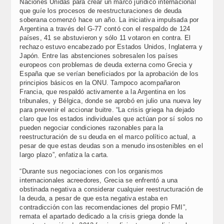
Naciones Unidas para crear un marco jurídico internacional
que guíe los procesos de reestructuraciones de deuda
soberana comenzó hace un año. La iniciativa impulsada por
Argentina a través del G-77 contó con el respaldo de 124
países, 41 se abstuvieron y sólo 11 votaron en contra. El
rechazo estuvo encabezado por Estados Unidos, Inglaterra y
Japón. Entre las abstenciones sobresalen los países
europeos con problemas de deuda externa como Grecia y
España que se verían beneficiados por la aprobación de los
principios básicos en la ONU. Tampoco acompañaron
Francia, que respaldó activamente a la Argentina en los
tribunales, y Bélgica, donde se aprobó en julio una nueva ley
para prevenir el accionar buitre. “La crisis griega ha dejado
claro que los estados individuales que actúan por sí solos no
pueden negociar condiciones razonables para la
reestructuración de su deuda en el marco político actual, a
pesar de que estas deudas son a menudo insostenibles en el
largo plazo”, enfatiza la carta.
“Durante sus negociaciones con los organismos
internacionales acreedores, Grecia se enfrentó a una
obstinada negativa a considerar cualquier reestructuración de
la deuda, a pesar de que esta negativa estaba en
contradicción con las recomendaciones del propio FMI”,
remata el apartado dedicado a la crisis griega donde la