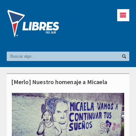
☰
[Merlo] Nuestro homenaje a Micaela