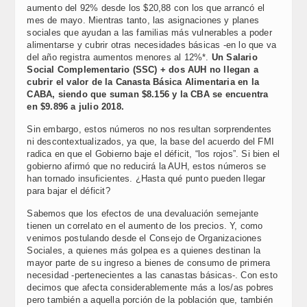
aumento del 92% desde los $20,88 con los que arrancó el
mes de mayo. Mientras tanto, las asignaciones y planes
sociales que ayudan a las familias más vulnerables a poder
alimentarse y cubrir otras necesidades básicas -en lo que va
del año registra aumentos menores al 12%*.
Un Salario
Social Complementario (SSC) + dos AUH no llegan a
cubrir el valor de la Canasta Básica Alimentaria en la
CABA, siendo que suman $8.156 y la CBA se encuentra
en $9.896 a julio 2018.
Sin embargo, estos números no nos resultan sorprendentes
ni descontextualizados, ya que, la base del acuerdo del FMI
radica en que el Gobierno baje el déficit, “los rojos”. Si bien el
gobierno afirmó que no reducirá la AUH, estos números se
han tornado insuficientes. ¿Hasta qué punto pueden llegar
para bajar el déficit?
Sabemos que los efectos de una devaluación semejante
tienen un correlato en el aumento de los precios. Y, como
venimos postulando desde el Consejo de Organizaciones
Sociales, a quienes más golpea es a quienes destinan la
mayor parte de su ingreso a bienes de consumo de primera
necesidad -pertenecientes a las canastas básicas-. Con esto
decimos que afecta considerablemente más a los/as pobres
pero también a aquella porción de la población que, también