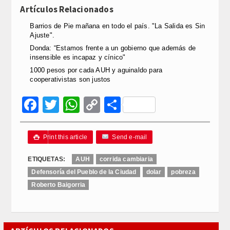
Artículos Relacionados
Barrios de Pie mañana en todo el país. "La Salida es Sin
Ajuste".
Donda: “Estamos frente a un gobierno que además de
insensible es incapaz y cínico"
1000 pesos por cada AUH y aguinaldo para
cooperativistas son justos
Facebook
Twitter
WhatsApp
Copy
Compartir
Link
Print this article
Send e-mail

ETIQUETAS:
AUH
corrida cambiaria
Defensoría del Pueblo de la Ciudad
dolar
pobreza
Roberto Baigorria