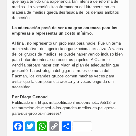
que haya tenido una experiencia tan intensa de reforma de
medios. La vocación transformadora del kirchnerismo en
materia de medios queda desfasada de los demás ámbitos
de acción.
La adecuación pasó de ser una gran amenaza para las
empresas a representar un costo mínimo.
Al final, no representó un problema para nadie. Fue un tema
administrativo, de ingeniería organizacional creativa. A varios
de los grupos de medios les puede haber venido incluso bien
para tratar de ordenar un poco los papeles. A Clarín le
vendría bárbaro hacer con Macri el plan de adecuación que
presentó. La estrategia del gigantismo es como la del
Pacman, los grandes grupos comen muchas veces para
evitar que la competencia crezca y a veces engorda sin
necesidad.
Por Diego Genoud
Publicado en: http://m.lapoliticaonline.com/nota/95512-la-
restauracion-de-macri-a-los-grandes-medios-es-peligrosa-
para-sus-propios-intereses/
Facebook
Twitter
WhatsApp
Copy
Compartir
Link