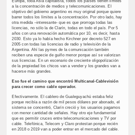
Europa, toda Asia capitalista, todos los países tienen límites
a la concentración de medios y telecomunicaciones. El
objetivo del gobierno argentino es muy original porque quiere
barrer todos los límites a la concentración. Por otro lado, hay
otra medida –interesante- que es que prorroga todas las
licencias, no sólo la de Clarín, todas en todo el país. Por 5
años con una renovación automática por 10, es decir, hasta
2030. Esto ya lo había hecho Kirchner por decreto 527 en
2005 con todas las licencias de radio y televisión de la
Argentina. Ahí las pymes de la comunicación también
reciben una especie de guiño menor porque así se valorizan
sus licencias. En un escenario de creciente oligopolización
de la propiedad los chicos van a vender y los grandes van a
hacerse más grandes.
Eso fue el camino que encontró Multicanal-Cablevisión
para crecer como cable operador.
Efectivamente. El cablero de Gualeguyachú estaba feliz
porque recibía a razón de mil pesos dólares por abonado, el
sistema se concentró, Clarín creció y los usuarios pagamos
con menor cantidad de señales. Hay otro eje fundamental
que es permitir cruces entre telecomunicaciones y TV por
cable. Telefónica, Telecom y Claro protestan porque recién
en 2018 o 2019 van a poder entrar en el mercado del cable.