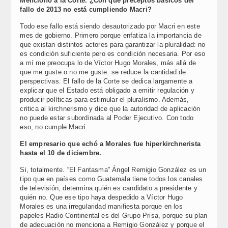
Mencionó a la Corte. ¿Con que preceptos básicos del
fallo de 2013 no está cumpliendo Macri?
Todo ese fallo está siendo desautorizado por Macri en este
mes de gobierno. Primero porque enfatiza la importancia de
que existan distintos actores para garantizar la pluralidad: no
es condición suficiente pero es condición necesaria. Por eso
a mí me preocupa lo de Víctor Hugo Morales, más allá de
que me guste o no me guste: se reduce la cantidad de
perspectivas. El fallo de la Corte se dedica largamente a
explicar que el Estado está obligado a emitir regulación y
producir políticas para estimular el pluralismo. Además,
critica al kirchnerismo y dice que la autoridad de aplicación
no puede estar subordinada al Poder Ejecutivo. Con todo
eso, no cumple Macri.
El empresario que echó a Morales fue hiperkirchnerista
hasta el 10 de diciembre.
Si, totalmente. “El Fantasma” Ángel Remigio González es un
tipo que en países como Guatemala tiene todos los canales
de televisión, determina quién es candidato a presidente y
quién no. Que ese tipo haya despedido a Víctor Hugo
Morales es una irregularidad manifiesta porque en los
papeles Radio Continental es del Grupo Prisa, porque su plan
de adecuación no menciona a Remigio González y porque el