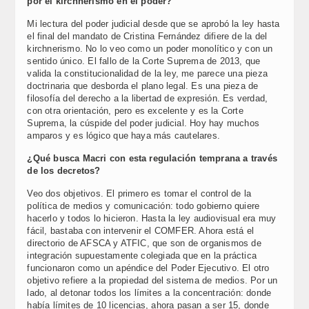
por el kirchnerismo en el poder?
Mi lectura del poder judicial desde que se aprobó la ley hasta
el final del mandato de Cristina Fernández difiere de la del
kirchnerismo. No lo veo como un poder monolítico y con un
sentido único. El fallo de la Corte Suprema de 2013, que
valida la constitucionalidad de la ley, me parece una pieza
doctrinaria que desborda el plano legal. Es una pieza de
filosofía del derecho a la libertad de expresión. Es verdad,
con otra orientación, pero es excelente y es la Corte
Suprema, la cúspide del poder judicial. Hoy hay muchos
amparos y es lógico que haya más cautelares.
¿Qué busca Macri con esta regulación temprana a través
de los decretos?
Veo dos objetivos. El primero es tomar el control de la
política de medios y comunicación: todo gobierno quiere
hacerlo y todos lo hicieron. Hasta la ley audiovisual era muy
fácil, bastaba con intervenir el COMFER. Ahora está el
directorio de AFSCA y ATFIC, que son de organismos de
integración supuestamente colegiada que en la práctica
funcionaron como un apéndice del Poder Ejecutivo. El otro
objetivo refiere a la propiedad del sistema de medios. Por un
lado, al detonar todos los límites a la concentración: donde
había límites de 10 licencias, ahora pasan a ser 15, donde