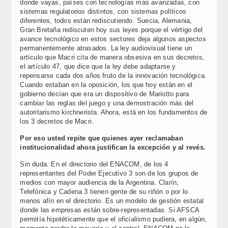
donde vayas, países con tecnologías más avanzadas, con
sistemas regulatorios distintos, con sistemas políticos
diferentes, todos están rediscutiendo. Suecia, Alemania,
Gran Bretaña rediscuten hoy sus leyes porque el vértigo del
avance tecnológico en estos sectores deja algunos aspectos
permanentemente atrasados. La ley audiovisual tiene un
artículo que Macri cita de manera obsesiva en sus decretos,
el artículo 47, que dice que la ley debe adaptarse y
repensarse cada dos años fruto de la innovación tecnológica.
Cuando estaban en la oposición, los que hoy están en el
gobierno decían que era un dispositivo de Mariotto para
cambiar las reglas del juego y una demostración más del
autoritarismo kirchnerista. Ahora, está en los fundamentos de
los 3 decretos de Macri.
Por eso usted repite que quienes ayer reclamaban
institucionalidad ahora justifican la excepción y al revés.
Sin duda. En el directorio del ENACOM, de los 4
representantes del Poder Ejecutivo 3 son de los grupos de
medios con mayor audiencia de la Argentina. Clarín,
Telefónica y Cadena 3 tienen gente de su riñón o por lo
menos afín en el directorio. Es un modelo de gestión estatal
donde las empresas están sobre-representadas. Si AFSCA
permitía hipotéticamente que el oficialismo pudiera, en algún,