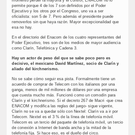
momento perder la mayoría y el control, ENACOM no lo
permite porque 4 de los 7 son definidos por el Poder
Ejecutivo y los otros por el Congreso, uno va a ser
oficialista: son 5 de 7. Pero además el presidente puede
removerlos sin que haya razón. Mayor excepcionalidad que
esa no hay.
En el directorio del Enacom de los cuatro representantes del
Poder Ejecutivo, tres son de los medios de mayor audiencia
como Clarín, Telefónica y Cadena 3.
Hay un actor de peso del que se sabe poco pero es
decisivo, el mexicano David Martínez, socio de Clarín y
aliado del kirchnerismo.
No se sabe cómo seguir esa pista. Formalmente tiene un
acuerdo de comprar de Telecom con los italianos por una
ganga, menos de mil millones de dólares por una empresa
que cuesta mucho más. Funcionó como un comodín para
Clarín y el kirchnerismo. Si el decreto 267 de Macri -que crea
ENACOM y modifica las reglas del juego- sigue vigente,
Clarín no se va a quedar sólo con Nextel: Clarín va a ir por
Telecom. Nextel es el 3 % de la línea de telefonía móvil.
Telecom es un tercio del paquete de telefonía móvil, un tercio
de conexión a Internet de banda ancha y la mitad de la
telefonía fija. Si hace eso, es el dueño del circo.