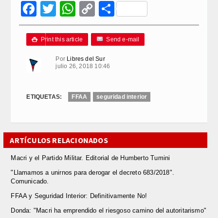
Facebook
Twitter
WhatsApp
Copy
Compartir
Link
Print this article
Send e-mail

Por
Libres del Sur
julio 26, 2018 10:46
ETIQUETAS:
FFAA
seguridad interior
ARTÍCULOS RELACIONADOS
Macri y el Partido Militar. Editorial de Humberto Tumini
"Llamamos a unirnos para derogar el decreto 683/2018".
Comunicado.
FFAA y Seguridad Interior: Definitivamente No!
Donda: "Macri ha emprendido el riesgoso camino del autoritarismo"