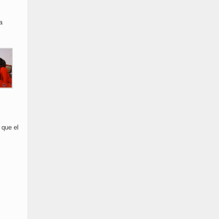
a
 que el