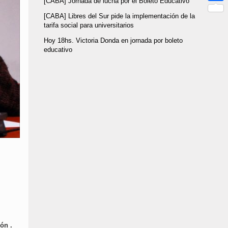
[CABA] Jornada de lucha por el Boleto Educativo
Link
Compar
[CABA] Libres del Sur pide la implementación de la
tarifa social para universitarios
Hoy 18hs. Victoria Donda en jornada por boleto
educativo
ón .