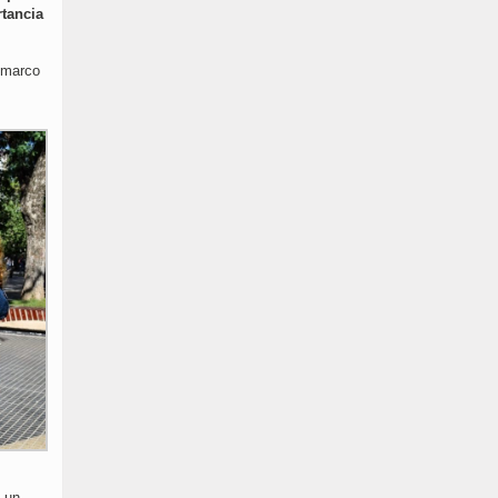
rtancia
l marco
s un