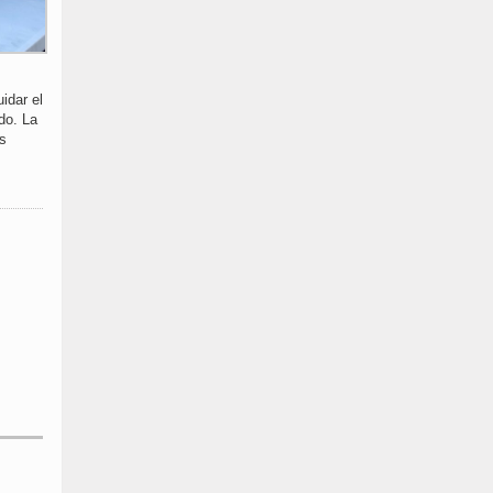
idar el
do. La
es