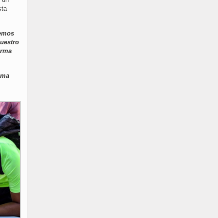
sta
cemos
nuestro
orma
ema