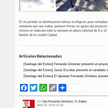
En la jornada se distribuyeron bolsas ecológicas para reemplaza
ambiente que nos rodea, juntaron firmas en apoyo del proyecto d
misma se realizara toda la semana en plaza Libertad de 9 a 12 hs
barrios de la ciudad Capital.
Artículos Relacionados
[Santiago del Estero] Fernando Giménez presentó un proyect
[Santiago del Estero] Jesús Escobar presentó al candidato a
[Santiago del Estero] El diputado Fernando Giménez presentó
Facebook
Twitter
WhatsApp
Copy
Compartir
Link
Por
Dip.Fernando Giménez / S. Estero
abril 29, 2019 15:28