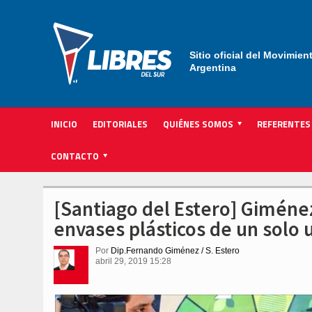
Sitio oficial del Movimien
Argentina
INICIO
EDITORIALES
QUIÉNES SOMOS
REFERENTES
ACTIVIDAD INSTITUCIONAL PARTIDARIA
CONTACTO
[Santiago del Estero] Giméne
envases plásticos de un solo 
Por
Dip.Fernando Giménez / S. Estero
abril 29, 2019 15:28