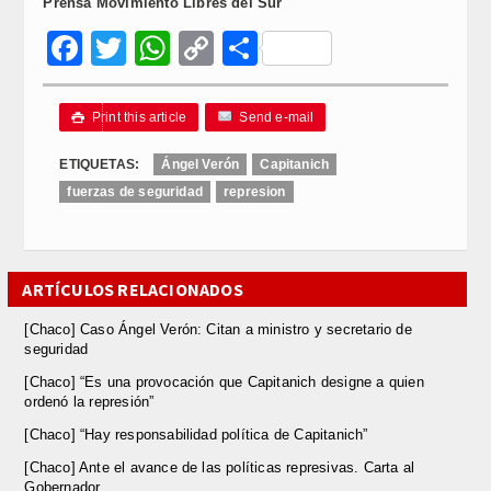
Prensa Movimiento Libres del Sur
Facebook
Twitter
WhatsApp
Copy
Compartir
Link
Print this article
Send e-mail

ETIQUETAS:
Ángel Verón
Capitanich
fuerzas de seguridad
represion
ARTÍCULOS RELACIONADOS
[Chaco] Caso Ángel Verón: Citan a ministro y secretario de
seguridad
[Chaco] “Es una provocación que Capitanich designe a quien
ordenó la represión”
[Chaco] “Hay responsabilidad política de Capitanich”
[Chaco] Ante el avance de las políticas represivas. Carta al
Gobernador.