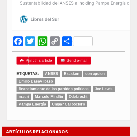
Facebook
Twitter
WhatsApp
Copy
Compartir
Link
Print this article
Send e-mail

ETIQUETAS:
ANSES
Brasken
corrupcion
Emilio Basavilbaso
financiamiento de los partidos políticos
Joe Lewis
macri
Marcelo Mindlin
Odebrecht
Pampa Energía
Unipar Carbocloro
ARTÍCULOS RELACIONADOS