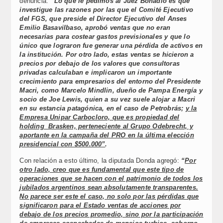
denuncia:
“Lo que le pedimos al Juez Bonadío es que
investigue las razones por las que el Comité Ejecutivo
del FGS, que preside el Director Ejecutivo del Anses
Emilio Basavilbaso, aprobó ventas que no eran
necesarias para costear gastos previsionales y que lo
único que lograron fue generar una pérdida de activos en
la institución. Por otro lado, estas ventas se hicieron a
precios por debajo de los valores que consultoras
privadas calculaban e implicaron un importante
crecimiento para empresarios del entorno del Presidente
Macri, como Marcelo Mindlin, dueño de Pampa Energía y
socio de Joe Lewis, quien a su vez suele alojar a Macri
en su estancia patagónica, en el caso de Petrobrás;
y la
Empresa Unipar Carbocloro, que es propiedad del
holding Brasken, perteneciente al Grupo Odebrecht, y
aportante en la campaña del PRO en la última elección
presidencial con $500.000”
.
Con relación a esto último, la diputada Donda agregó:
“
Por
otro lado, creo que es fundamental que este tipo de
operaciones que se hacen con el patrimonio de todos los
jubilados argentinos sean absolutamente transparentes.
No parece ser este el caso, no solo por las pérdidas que
significaron para el Estado ventas de acciones por
debajo de los precios promedio, sino por la participación