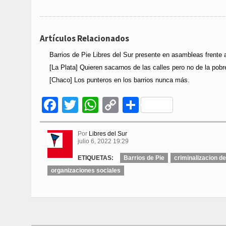
Artículos Relacionados
Barrios de Pie Libres del Sur presente en asambleas frente 
[La Plata] Quieren sacarnos de las calles pero no de la pob
[Chaco] Los punteros en los barrios nunca más.
Facebook
Twitter
WhatsApp
Copy
Compartir
Link
Por
Libres del Sur
julio 6, 2022 19:29
ETIQUETAS:
Barrios de Pie
criminalizacion de
organizaciones sociales