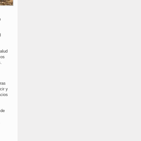
n
l
salud
ios
s.
eras
cir y
acios
 de