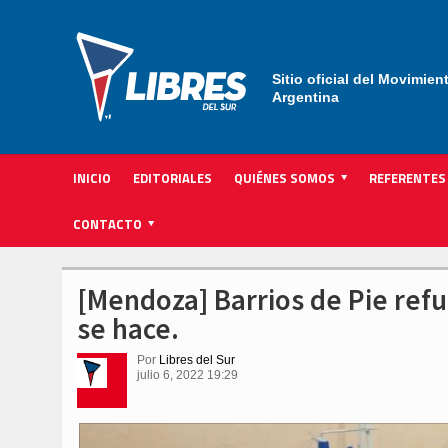
Sitio oficial del Movimien
Argentina
INICIO
EDITORIALES
QUIÉNES SOMOS
REFERENTES
ACTIVIDAD INSTITUCIONAL PARTIDARIA
CONTACTO
[Mendoza] Barrios de Pie refu
se hace.
Por
Libres del Sur
julio 6, 2022 19:29