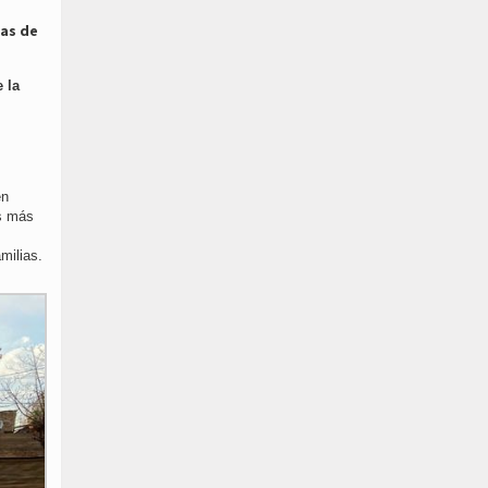
nas de
 la
en
os más
milias.