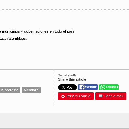
a municipios y gobernaciones en todo el país
reza. Asambleas.
Social media
Share this article
 la protesta
Mendoza
Print this article
Send e-mail
