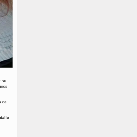
e su
tinos
a de
talle