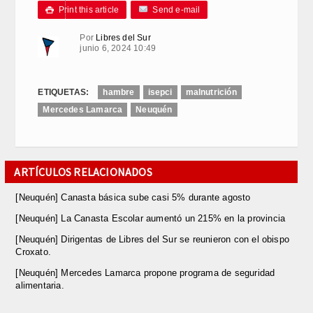
Print this article
Send e-mail

Por
Libres del Sur
junio 6, 2024 10:49
ETIQUETAS:
hambre
isepci
malnutrición
Mercedes Lamarca
Neuquén
ARTÍCULOS RELACIONADOS
[Neuquén] Canasta básica sube casi 5% durante agosto
[Neuquén] La Canasta Escolar aumentó un 215% en la provincia
[Neuquén] Dirigentas de Libres del Sur se reunieron con el obispo
Croxato.
[Neuquén] Mercedes Lamarca propone programa de seguridad
alimentaria.