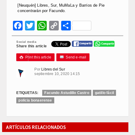
[Neuquén] Libres, Sur, MuMaLa y Barrios de Pie
concentrarán por Facundo.
Facebook
Twitter
WhatsApp
Copy
Compartir
Link
Social media
Share this article
Print this article
Send e-mail

Por
Libres del Sur
septiembre 10, 2020 14:15
ETIQUETAS:
Facundo Astudillo Castro
gatillo fácil
policia bonaerense
ARTÍCULOS RELACIONADOS