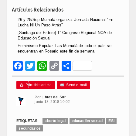
Artículos Relacionados
26 y 28/Sep Mumalá organiza: Jornada Nacional “En
Lucha Ni Un Paso Atrás"
[Santiago del Estero] 1° Congreso Regional NOA de
Educación Sexual
Feminismo Popular: Las Mumalá de todo el país se
encuentran en Rosario este fin de semana
Facebook
Twitter
WhatsApp
Copy
Compartir
Link
Print this article
Send e-mail

Por
Libres del Sur
junio 18, 2018 10:02
ETIQUETAS:
aborto legal
educación sexual
ESI
secundarios