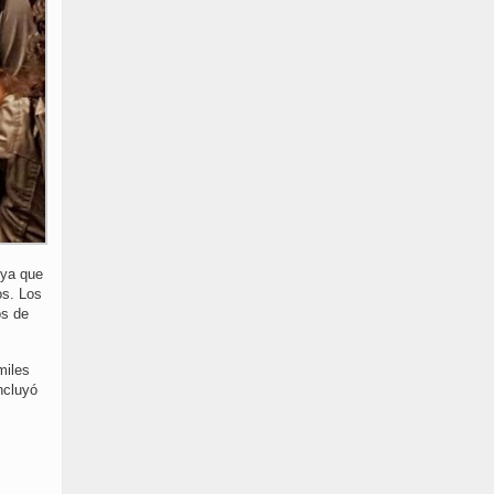
 ya que
os. Los
os de
miles
ncluyó