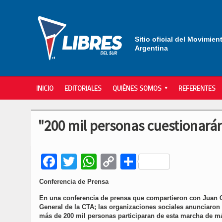
Sitio oficial del Movimien
Argentina
INICIO
EDITORIALES
QUIÉNES SOMOS
REFERENTES
"200 mil personas cuestionarán
Facebook
Twitter
WhatsApp
Copy
Compartir
Link
Conferencia de Prensa
En una conferencia de prensa que compartieron con Juan Car
General de la CTA; las organizaciones sociales anunciaron
más de 200 mil personas participaran de esta marcha de má