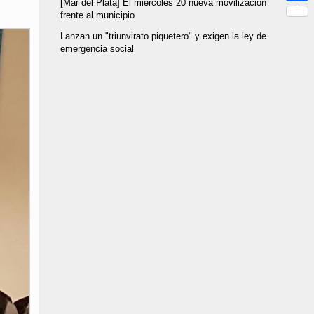
[Mar del Plata] El miercoles 20 nueva movilización
Link
Compar
frente al municipio
Lanzan un "triunvirato piquetero" y exigen la ley de
emergencia social