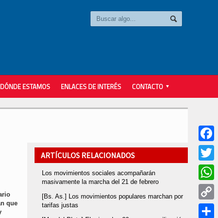
DÓNDE ESTAMOS
ENLACES DE INTERÉS
CONTACTO
Faceb
ARTÍCULOS RELACIONADOS
Twitter
Los movimientos sociales acompañarán
masivamente la marcha del 21 de febrero
Whats
ario
[Bs. As.] Los movimientos populares marchan por
an que
tarifas justas
Copy
y