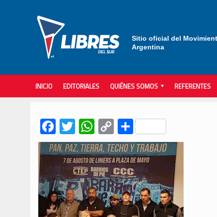
Sitio oficial del Movimien
Argentina
INICIO
EDITORIALES
QUIÉNES SOMOS
REFERENTES
Facebook
Twitter
WhatsApp
Copy
Compartir
Link