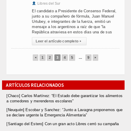
Libres del Sur
El candidato a Presidente de Consenso Federal,
junto a su compañero de fórmula, Juan Manuel
Urtubey, e integrantes de la fuerza, emitió un
mensaje a los argentinos a raíz de que “la
República atraviesa en estos días una de sus
Leer el artículo completo
▸
1
2
3
4
5
…
9
◂
▸
ARTÍCULOS RELACIONADOS
[Chaco] Carlos Martínez: “El Estado debe garantizar los alimentos
a comedores y merenderos escolares"
[Neuquén] Escobar y Sanchez: “Junto a Lavagna proponemos que
se declare urgente la Emergencia Alimentaria”
[Santiago del Estero] Con un gran acto Libres cerró su campaña